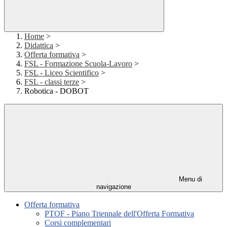
Home
>
Didattica
>
Offerta formativa
>
FSL - Formazione Scuola-Lavoro
>
FSL - Liceo Scientifico
>
FSL - classi terze
>
Robotica - DOBOT
Menu di
navigazione
Offerta formativa
PTOF - Piano Triennale dell'Offerta Formativa
Corsi complementari