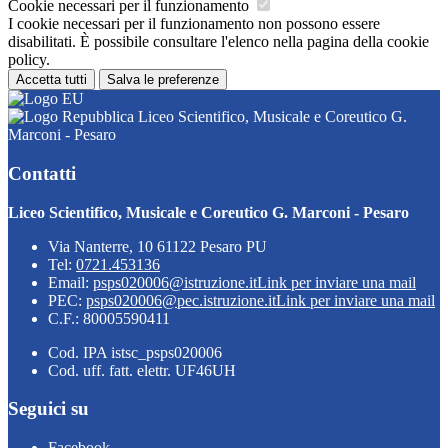
Cookie necessari per il funzionamento
I cookie necessari per il funzionamento non possono essere
disabilitati. È possibile consultare l'elenco nella pagina della cookie
policy.
Accetta tutti
Salva le preferenze
Liceo Scientifico, Musicale e Coreutico G.
Marconi - Pesaro
Contatti
Liceo Scientifico, Musicale e Coreutico G. Marconi - Pesaro
Via Nanterre, 10 61122 Pesaro PU
Tel:
0721.453136
Email:
psps020006@istruzione.it
Link per inviare una mail
PEC:
psps020006@pec.istruzione.it
Link per inviare una mail
C.F.: 80005590411
Cod. IPA istsc_psps020006
Cod. uff. fatt. elettr. UF46UH
Seguici su
Facebook