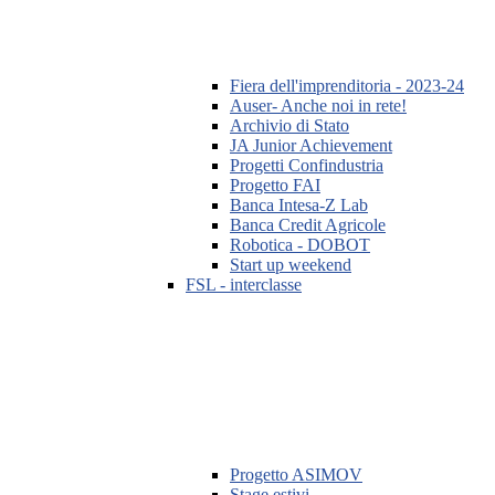
Fiera dell'imprenditoria - 2023-24
Auser- Anche noi in rete!
Archivio di Stato
JA Junior Achievement
Progetti Confindustria
Progetto FAI
Banca Intesa-Z Lab
Banca Credit Agricole
Robotica - DOBOT
Start up weekend
FSL - interclasse
Progetto ASIMOV
Stage estivi