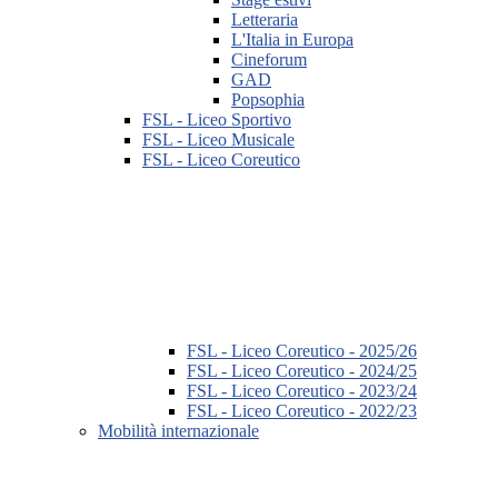
Letteraria
L'Italia in Europa
Cineforum
GAD
Popsophia
FSL - Liceo Sportivo
FSL - Liceo Musicale
FSL - Liceo Coreutico
FSL - Liceo Coreutico - 2025/26
FSL - Liceo Coreutico - 2024/25
FSL - Liceo Coreutico - 2023/24
FSL - Liceo Coreutico - 2022/23
Mobilità internazionale