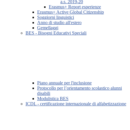
a.s. 2019-20
Erasmus+ Report esperienze
Erasmus+ Active Global Citizenship
Soggiorni linguistici
Anno di studio all'estero
Gemellaggi
BES - Bisogni Educativi Speciali
Piano annuale per l'inclusione
Protocollo per l’orientamento scolastico alunni
disabili
Modulistica BES
ICDL - certificazione internazionale di alfabetizzazione