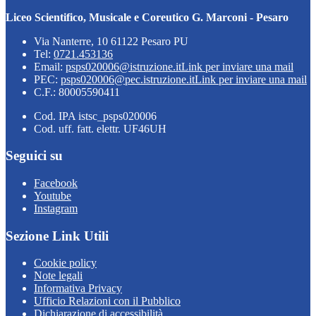
Liceo Scientifico, Musicale e Coreutico G. Marconi - Pesaro
Via Nanterre, 10 61122 Pesaro PU
Tel:
0721.453136
Email:
psps020006@istruzione.it
Link per inviare una mail
PEC:
psps020006@pec.istruzione.it
Link per inviare una mail
C.F.: 80005590411
Cod. IPA istsc_psps020006
Cod. uff. fatt. elettr. UF46UH
Seguici su
Facebook
Youtube
Instagram
Sezione Link Utili
Cookie policy
Note legali
Informativa Privacy
Ufficio Relazioni con il Pubblico
Dichiarazione di accessibilità