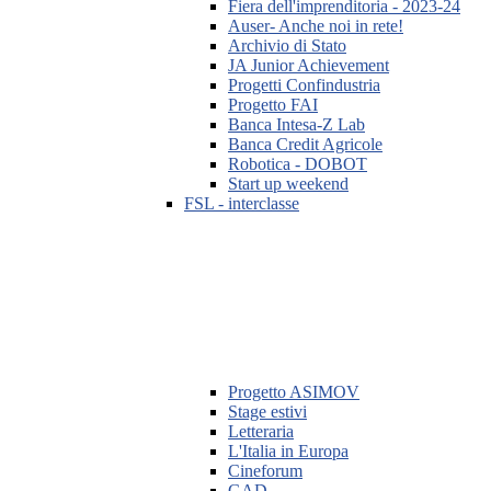
Fiera dell'imprenditoria - 2023-24
Auser- Anche noi in rete!
Archivio di Stato
JA Junior Achievement
Progetti Confindustria
Progetto FAI
Banca Intesa-Z Lab
Banca Credit Agricole
Robotica - DOBOT
Start up weekend
FSL - interclasse
Progetto ASIMOV
Stage estivi
Letteraria
L'Italia in Europa
Cineforum
GAD