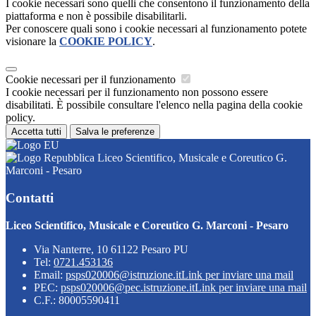
I cookie necessari sono quelli che consentono il funzionamento della
piattaforma e non è possibile disabilitarli.
Per conoscere quali sono i cookie necessari al funzionamento potete
visionare la
COOKIE POLICY
.
Cookie necessari per il funzionamento
I cookie necessari per il funzionamento non possono essere
disabilitati. È possibile consultare l'elenco nella pagina della cookie
policy.
Accetta tutti
Salva le preferenze
Liceo Scientifico, Musicale e Coreutico G.
Marconi - Pesaro
Contatti
Liceo Scientifico, Musicale e Coreutico G. Marconi - Pesaro
Via Nanterre, 10 61122 Pesaro PU
Tel:
0721.453136
Email:
psps020006@istruzione.it
Link per inviare una mail
PEC:
psps020006@pec.istruzione.it
Link per inviare una mail
C.F.: 80005590411