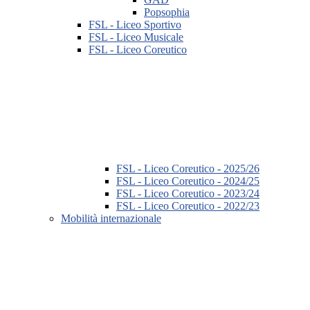
Popsophia
FSL - Liceo Sportivo
FSL - Liceo Musicale
FSL - Liceo Coreutico
FSL - Liceo Coreutico - 2025/26
FSL - Liceo Coreutico - 2024/25
FSL - Liceo Coreutico - 2023/24
FSL - Liceo Coreutico - 2022/23
Mobilità internazionale