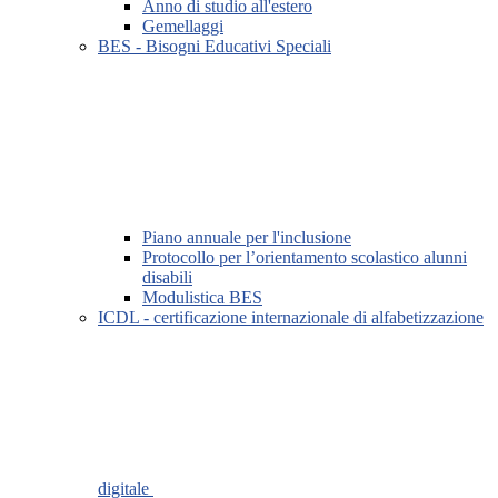
Anno di studio all'estero
Gemellaggi
BES - Bisogni Educativi Speciali
Piano annuale per l'inclusione
Protocollo per l’orientamento scolastico alunni
disabili
Modulistica BES
ICDL - certificazione internazionale di alfabetizzazione
digitale