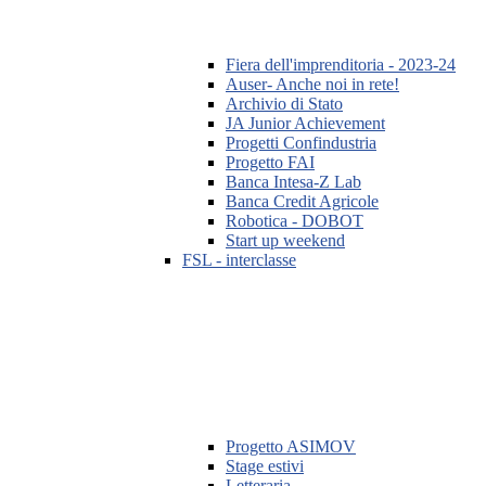
Fiera dell'imprenditoria - 2023-24
Auser- Anche noi in rete!
Archivio di Stato
JA Junior Achievement
Progetti Confindustria
Progetto FAI
Banca Intesa-Z Lab
Banca Credit Agricole
Robotica - DOBOT
Start up weekend
FSL - interclasse
Progetto ASIMOV
Stage estivi
Letteraria