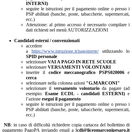
INTERNI)
seguire le istruzioni per il pagamento online o presso i
PSP abilitati (banche, poste, tabaccherie, supermercati,
ecc.)
Attenzione: al primo accesso è necessario compilare i
dati richiesti nel menù AUTORIZZAZIONI
Candidati esterni / convenzionati
accedere
a
https://www.istruzione.it/pagoinrete/
utilizzando lo
SPID personale
selezionare
VAI A PAGO IN RETE SCUOLE
selezionare
VERSAMENTI VOLONTARI
inserire il
codice meccanografico
PSPS020006
e
cerca
selezionare nella colonna azioni
"G.MARCONI"
selezionare il
versamento volontario
da pagare (ad
esempio:
Esame ECDL - candidati ESTERNI)
e
l’azione
esegui il pagamento
seguire le istruzioni per il pagamento online o presso i
PSP abilitati (banche, poste, tabaccherie, supermercati,
ecc.)
NB
: in caso di difficoltà richiedere copia cartacea del bollettino di
pagamento PagoPA inviando email a I
cdl@liceomarconipesaro.it