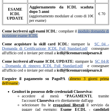
Aggiornamento da ICDL scaduta
ESAME
dopo 5 anni
ICDL
€ 70
(aggiornamento modulare al costo di 10€
UPDATE
per esame)
Come iscriversi agli esami ICDL
: c
ompilare il
modulo domanda di
iscrizione esame ICDL
Come acquistare la skill card ICDL
: stampare la
SC 04 -
Domanda di Certificazione ICDL Full Standard.pdf
consegnare
all'ufficio ced o inviare per email a
icdl@liceomarconipesaro.it
Come iscriversi all'esame ICDL UPDATE
: stampare la
SC 04-R
- Domanda di rinnovo ICDL Full Standard.pdf
e consegnare
all'ufficio ced o inviare per email a
icdl@liceomarconipesaro.it
Eseguire il pagamento su PagoPA
(
almeno 3 giorni prima
dell'esame
)
Genitori in possesso delle credenziali Classeviva:
accedere al menù
“
PAGAMENTI
, tramite
l'account
Classeviva
e/o direttamente dall'app
selezionare fra le
erogazioni liberali
il servizio da
pagare (ad esempio:
Esame ECDL - candidati