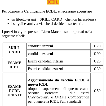
ICDL
Per ottenere la Certificazione ECDL, è necessario acquistare
un libretto esami – SKILL CARD - che non ha scadenza
i singoli esami via via che si decide di sostenerli.
I prezzi in vigore presso il Liceo Marconi sono riportati nella
seguente tabella.
candidati
interni
€ 70
SKILL
CARD
candidati
esterni
€ 90
Esami candidati
interni
€ 20
ESAME
ICDL
Esami candidati
esterni
€ 30
Aggiornamento da vecchia ECDL a
nuova ICDL
ESAME
(dopo il superamento di questo esame
ECDL
€ 50
occorre sostenere i due esami
UPDATE
CyberSecutiry
e
OnLine Collaboration
per ottenere la ICDL Full Standard)