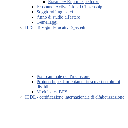
Erasmus+ Report esperienze
Erasmus+ Active Global Citizenship
Soggiorni linguistici
Anno di studio all'estero
Gemellaggi
BES - Bisogni Educativi Speciali
Piano annuale per l'inclusione
Protocollo per l’orientamento scolastico alunni
disabili
Modulistica BES
ICDL - certificazione internazionale di alfabetizzazione