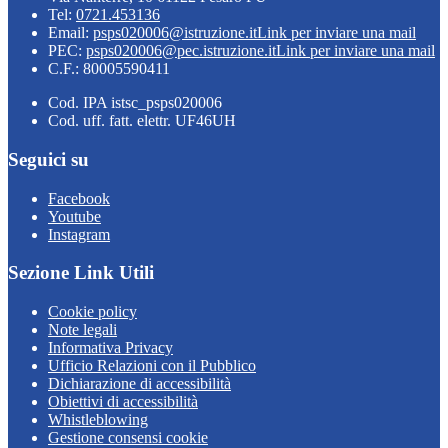
Tel:
0721.453136
Email:
psps020006@istruzione.it
Link per inviare una mail
PEC:
psps020006@pec.istruzione.it
Link per inviare una mail
C.F.: 80005590411
Cod. IPA istsc_psps020006
Cod. uff. fatt. elettr. UF46UH
Seguici su
Facebook
Youtube
Instagram
Sezione Link Utili
Cookie policy
Note legali
Informativa Privacy
Ufficio Relazioni con il Pubblico
Dichiarazione di accessibilità
Obiettivi di accessibilità
Whistleblowing
Gestione consensi cookie