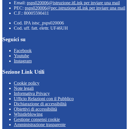
Email:
psps020006@istruzione.it
Link per inviare una mail
PEC:
psps020006@pec.istruzione.it
Link per inviare una mail
C.F.: 80005590411
Cod. IPA istsc_psps020006
Cod. uff. fatt. elettr. UF46UH
Seguici su
Facebook
Youtube
Instagram
Sezione Link Utili
Cookie policy
Note legali
Informativa Privacy
Ufficio Relazioni con il Pubblico
Dichiarazione di accessibilità
Obiettivi di accessibilità
Whistleblowing
Gestione consensi cookie
Amministrazione trasparente