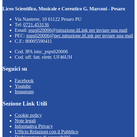
Liceo Scientifico, Musicale e Coreutico G. Marconi - Pesaro
Via Nanterre, 10 61122 Pesaro PU
Tel:
0721.453136
Email:
psps020006@istruzione.it
Link per inviare una mail
PEC:
psps020006@pec.istruzione.it
Link per inviare una mail
C.F.: 80005590411
Cod. IPA istsc_psps020006
Cod. uff. fatt. elettr. UF46UH
Seguici su
Facebook
Youtube
Instagram
Sezione Link Utili
Cookie policy
Note legali
Informativa Privacy
Ufficio Relazioni con il Pubblico