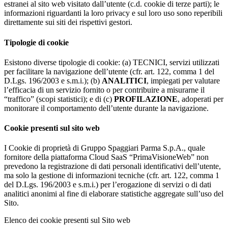
estranei al sito web visitato dall’utente (c.d. cookie di terze parti); le
informazioni riguardanti la loro privacy e sul loro uso sono reperibili
direttamente sui siti dei rispettivi gestori.
Tipologie di cookie
Esistono diverse tipologie di cookie: (a) TECNICI, servizi utilizzati
per facilitare la navigazione dell’utente (cfr. art. 122, comma 1 del
D.Lgs. 196/2003 e s.m.i.); (b)
ANALITICI
, impiegati per valutare
l’efficacia di un servizio fornito o per contribuire a misurarne il
“traffico” (scopi statistici); e di (c)
PROFILAZIONE
, adoperati per
monitorare il comportamento dell’utente durante la navigazione.
Cookie presenti sul sito web
I Cookie di proprietà di Gruppo Spaggiari Parma S.p.A., quale
fornitore della piattaforma Cloud SaaS “PrimaVisioneWeb” non
prevedono la registrazione di dati personali identificativi dell’utente,
ma solo la gestione di informazioni tecniche (cfr. art. 122, comma 1
del D.Lgs. 196/2003 e s.m.i.) per l’erogazione di servizi o di dati
analitici anonimi al fine di elaborare statistiche aggregate sull’uso del
Sito.
Elenco dei cookie presenti sul Sito web