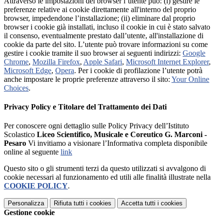
Attraverso le impostazioni del browser l’utente può: (i) gestire le
preferenze relative ai cookie direttamente all'interno del proprio
browser, impedendone l’installazione; (ii) eliminare dal proprio
browser i cookie già installati, incluso il cookie in cui è stato salvato
il consenso, eventualmente prestato dall’utente, all'installazione di
cookie da parte del sito. L’utente può trovare informazioni su come
gestire i cookie tramite il suo browser ai seguenti indirizzi:
Google
Chrome
,
Mozilla Firefox
,
Apple Safari
,
Microsoft Internet Explorer
,
Microsoft Edge
,
Opera
. Per i cookie di profilazione l’utente potrà
anche impostare le proprie preferenze attraverso il sito:
Your Online
Choices
.
Privacy Policy e Titolare del Trattamento dei Dati
Per conoscere ogni dettaglio sulle Policy Privacy dell’Istituto
Scolastico
Liceo Scientifico, Musicale e Coreutico G. Marconi -
Pesaro
Vi invitiamo a visionare l’Informativa completa disponibile
online al seguente
link
Questo sito o gli strumenti terzi da questo utilizzati si avvalgono di
cookie necessari al funzionamento ed utili alle finalità illustrate nella
COOKIE POLICY
.
Personalizza
Rifiuta tutti
i cookies
Accetta tutti
i cookies
Gestione cookie