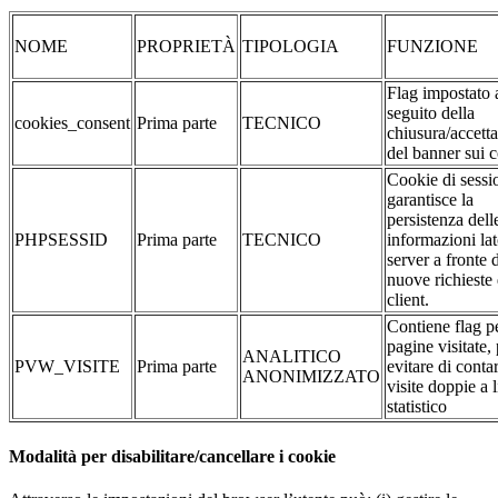
NOME
PROPRIETÀ
TIPOLOGIA
FUNZIONE
Flag impostato 
seguito della
cookies_consent
Prima parte
TECNICO
chiusura/accett
del banner sui 
Cookie di sessi
garantisce la
persistenza dell
PHPSESSID
Prima parte
TECNICO
informazioni la
server a fronte 
nuove richieste 
client.
Contiene flag pe
pagine visitate,
ANALITICO
PVW_VISITE
Prima parte
evitare di conta
ANONIMIZZATO
visite doppie a l
statistico
Modalità per disabilitare/cancellare i cookie