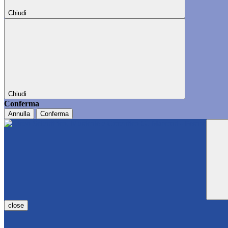
Chiudi
Chiudi
Conferma
Annulla
Conferma
close