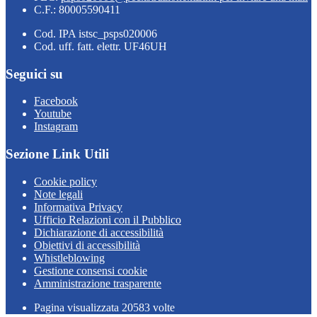
C.F.: 80005590411
Cod. IPA istsc_psps020006
Cod. uff. fatt. elettr. UF46UH
Seguici su
Facebook
Youtube
Instagram
Sezione Link Utili
Cookie policy
Note legali
Informativa Privacy
Ufficio Relazioni con il Pubblico
Dichiarazione di accessibilità
Obiettivi di accessibilità
Whistleblowing
Gestione consensi cookie
Amministrazione trasparente
Pagina visualizzata
20583
volte