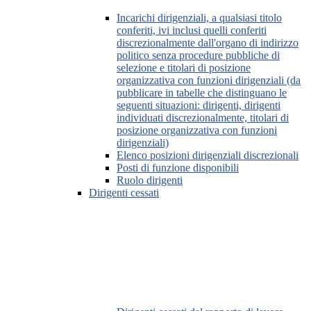
Incarichi dirigenziali, a qualsiasi titolo
conferiti, ivi inclusi quelli conferiti
discrezionalmente dall'organo di indirizzo
politico senza procedure pubbliche di
selezione e titolari di posizione
organizzativa con funzioni dirigenziali (da
pubblicare in tabelle che distinguano le
seguenti situazioni: dirigenti, dirigenti
individuati discrezionalmente, titolari di
posizione organizzativa con funzioni
dirigenziali)
Elenco posizioni dirigenziali discrezionali
Posti di funzione disponibili
Ruolo dirigenti
Dirigenti cessati