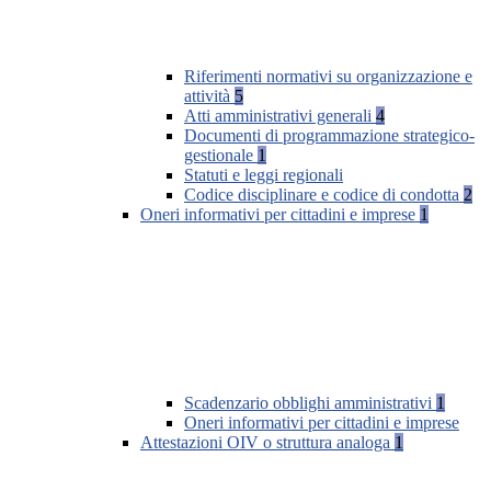
Riferimenti normativi su organizzazione e
attività
5
Atti amministrativi generali
4
Documenti di programmazione strategico-
gestionale
1
Statuti e leggi regionali
Codice disciplinare e codice di condotta
2
Oneri informativi per cittadini e imprese
1
Scadenzario obblighi amministrativi
1
Oneri informativi per cittadini e imprese
Attestazioni OIV o struttura analoga
1