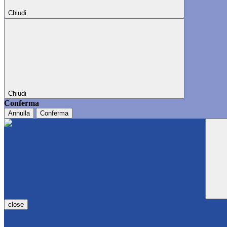
Chiudi
Chiudi
Conferma
Annulla
Conferma
close