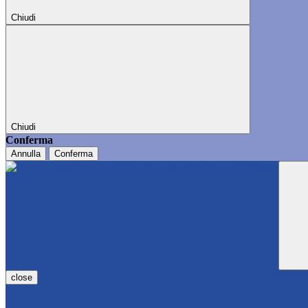
Chiudi
Chiudi
Conferma
Annulla
Conferma
close