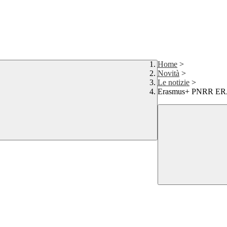
Home
>
Novità
>
Le notizie
>
Erasmus+ PNRR ERA