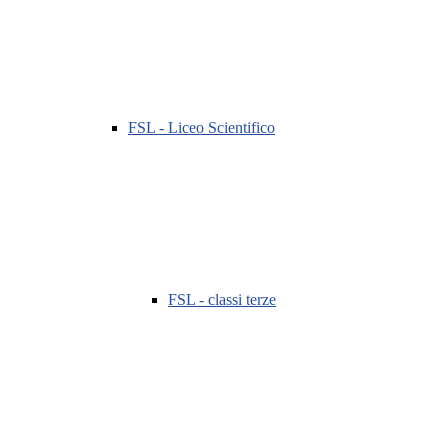
FSL - Liceo Scientifico
FSL - classi terze