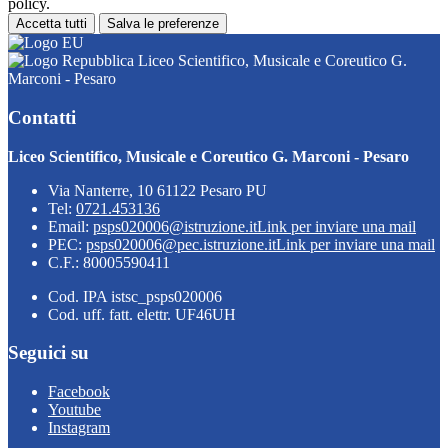
policy.
Accetta tutti
Salva le preferenze
Liceo Scientifico, Musicale e Coreutico G.
Marconi - Pesaro
Contatti
Liceo Scientifico, Musicale e Coreutico G. Marconi - Pesaro
Via Nanterre, 10 61122 Pesaro PU
Tel:
0721.453136
Email:
psps020006@istruzione.it
Link per inviare una mail
PEC:
psps020006@pec.istruzione.it
Link per inviare una mail
C.F.: 80005590411
Cod. IPA istsc_psps020006
Cod. uff. fatt. elettr. UF46UH
Seguici su
Facebook
Youtube
Instagram