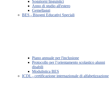
Soggiorni linguistici
Anno di studio all'estero
Gemellaggi
BES - Bisogni Educativi Speciali
Piano annuale per l'inclusione
Protocollo per l’orientamento scolastico alunni
disabili
Modulistica BES
ICDL - certificazione internazionale di alfabetizzazione