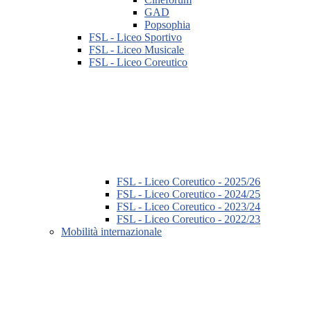
GAD
Popsophia
FSL - Liceo Sportivo
FSL - Liceo Musicale
FSL - Liceo Coreutico
FSL - Liceo Coreutico - 2025/26
FSL - Liceo Coreutico - 2024/25
FSL - Liceo Coreutico - 2023/24
FSL - Liceo Coreutico - 2022/23
Mobilità internazionale