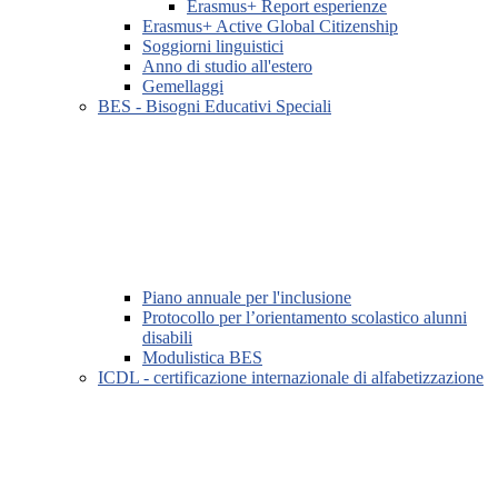
Erasmus+ Report esperienze
Erasmus+ Active Global Citizenship
Soggiorni linguistici
Anno di studio all'estero
Gemellaggi
BES - Bisogni Educativi Speciali
Piano annuale per l'inclusione
Protocollo per l’orientamento scolastico alunni
disabili
Modulistica BES
ICDL - certificazione internazionale di alfabetizzazione