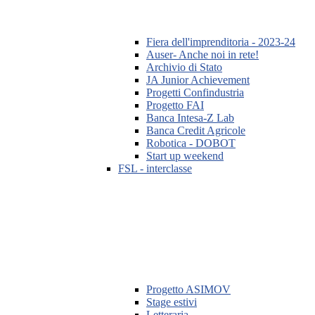
Fiera dell'imprenditoria - 2023-24
Auser- Anche noi in rete!
Archivio di Stato
JA Junior Achievement
Progetti Confindustria
Progetto FAI
Banca Intesa-Z Lab
Banca Credit Agricole
Robotica - DOBOT
Start up weekend
FSL - interclasse
Progetto ASIMOV
Stage estivi
Letteraria