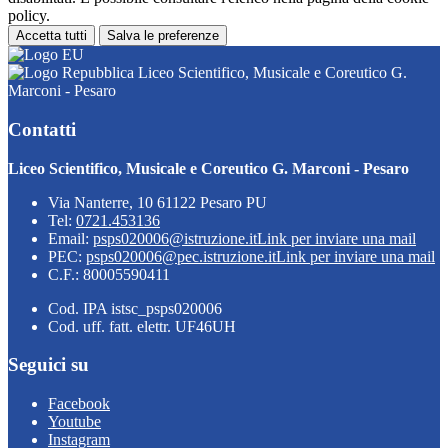
policy.
Accetta tutti
Salva le preferenze
Liceo Scientifico, Musicale e Coreutico G.
Marconi - Pesaro
Contatti
Liceo Scientifico, Musicale e Coreutico G. Marconi - Pesaro
Via Nanterre, 10 61122 Pesaro PU
Tel:
0721.453136
Email:
psps020006@istruzione.it
Link per inviare una mail
PEC:
psps020006@pec.istruzione.it
Link per inviare una mail
C.F.: 80005590411
Cod. IPA istsc_psps020006
Cod. uff. fatt. elettr. UF46UH
Seguici su
Facebook
Youtube
Instagram