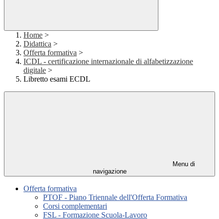
Home
>
Didattica
>
Offerta formativa
>
ICDL - certificazione internazionale di alfabetizzazione
digitale
>
Libretto esami ECDL
Menu di
navigazione
Offerta formativa
PTOF - Piano Triennale dell'Offerta Formativa
Corsi complementari
FSL - Formazione Scuola-Lavoro