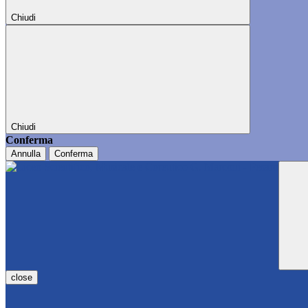
Chiudi
Chiudi
Conferma
Annulla
Conferma
close