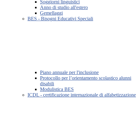
Soggiorni linguistici
Anno di studio all'estero
Gemellaggi
BES - Bisogni Educativi Speciali
Piano annuale per l'inclusione
Protocollo per l’orientamento scolastico alunni
disabili
Modulistica BES
ICDL - certificazione internazionale di alfabetizzazione