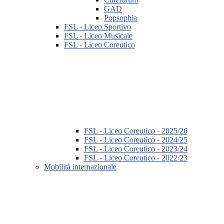
GAD
Popsophia
FSL - Liceo Sportivo
FSL - Liceo Musicale
FSL - Liceo Coreutico
FSL - Liceo Coreutico - 2025/26
FSL - Liceo Coreutico - 2024/25
FSL - Liceo Coreutico - 2023/24
FSL - Liceo Coreutico - 2022/23
Mobilità internazionale