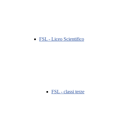
FSL - Liceo Scientifico
FSL - classi terze