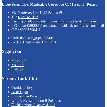
Liceo Scientifico, Musicale e Coreutico G. Marconi - Pesaro
Via Nanterre, 10 61122 Pesaro PU
Tel:
0721.453136
Email:
psps020006@istruzione.it
Link per inviare una mail
PEC:
psps020006@pec.istruzione.it
Link per inviare una mail
C.F.: 80005590411
Cod. IPA istsc_psps020006
Cod. uff. fatt. elettr. UF46UH
Seguici su
Facebook
Youtube
Instagram
Sezione Link Utili
Cookie policy
Note legali
Informativa Privacy
Ufficio Relazioni con il Pubblico
Dichiarazione di accessibilità