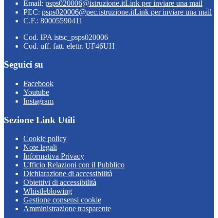
Email:
psps020006@istruzione.it
Link per inviare una mail
PEC:
psps020006@pec.istruzione.it
Link per inviare una mail
C.F.: 80005590411
Cod. IPA istsc_psps020006
Cod. uff. fatt. elettr. UF46UH
Seguici su
Facebook
Youtube
Instagram
Sezione Link Utili
Cookie policy
Note legali
Informativa Privacy
Ufficio Relazioni con il Pubblico
Dichiarazione di accessibilità
Obiettivi di accessibilità
Whistleblowing
Gestione consensi cookie
Amministrazione trasparente