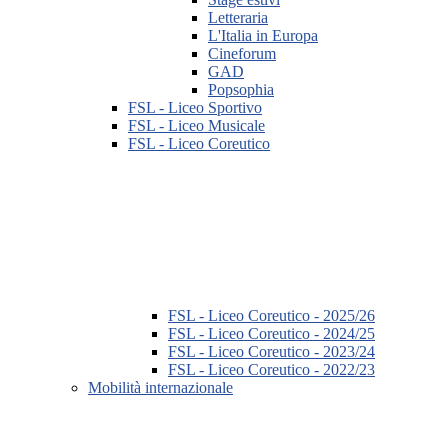
Letteraria
L'Italia in Europa
Cineforum
GAD
Popsophia
FSL - Liceo Sportivo
FSL - Liceo Musicale
FSL - Liceo Coreutico
FSL - Liceo Coreutico - 2025/26
FSL - Liceo Coreutico - 2024/25
FSL - Liceo Coreutico - 2023/24
FSL - Liceo Coreutico - 2022/23
Mobilità internazionale