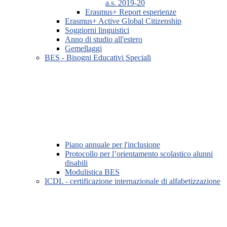
a.s. 2019-20
Erasmus+ Report esperienze
Erasmus+ Active Global Citizenship
Soggiorni linguistici
Anno di studio all'estero
Gemellaggi
BES - Bisogni Educativi Speciali
Piano annuale per l'inclusione
Protocollo per l’orientamento scolastico alunni
disabili
Modulistica BES
ICDL - certificazione internazionale di alfabetizzazione