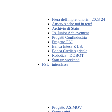
Fiera dell'imprenditoria - 2023-24
Auser- Anche noi in rete!
Archivio di Stato
JA Junior Achievement
Progetti Confindustria
Progetto FAI
Banca Intesa-Z Lab
Banca Credit Agricole
Robotica - DOBOT
Start up weekend
FSL - interclasse
Progetto ASIMOV
Stage estivi