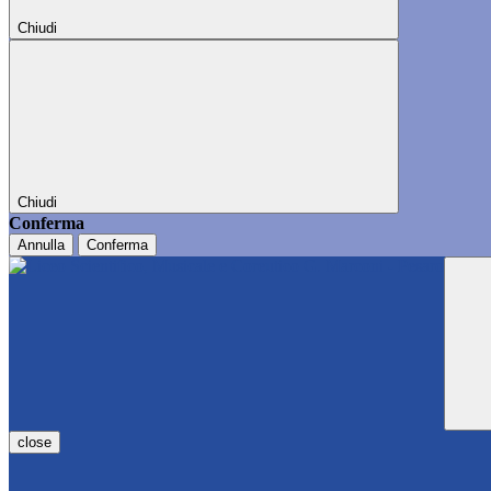
Chiudi
Chiudi
Conferma
Annulla
Conferma
close