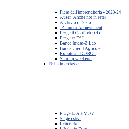
Fiera dell'imprenditoria - 2023-24
Auser- Anche noi in rete!
Archivio di Stato
JA Junior Achievement
Progetti Confindustria
Progetto FAI
Banca Intesa-Z Lab
Banca Credit Agricole
Robotica - DOBOT
Start up weekend
FSL - interclasse
Progetto ASIMOV
Stage estivi
Letteraria
L'Italia in Europa