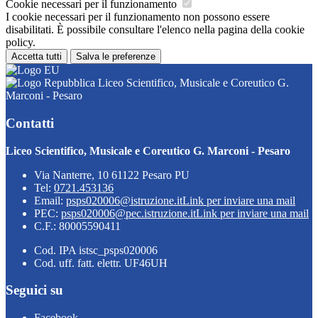
Cookie necessari per il funzionamento
I cookie necessari per il funzionamento non possono essere
disabilitati. È possibile consultare l'elenco nella pagina della cookie
policy.
Accetta tutti
Salva le preferenze
Liceo Scientifico, Musicale e Coreutico G.
Marconi - Pesaro
Contatti
Liceo Scientifico, Musicale e Coreutico G. Marconi - Pesaro
Via Nanterre, 10 61122 Pesaro PU
Tel:
0721.453136
Email:
psps020006@istruzione.it
Link per inviare una mail
PEC:
psps020006@pec.istruzione.it
Link per inviare una mail
C.F.: 80005590411
Cod. IPA istsc_psps020006
Cod. uff. fatt. elettr. UF46UH
Seguici su
Facebook