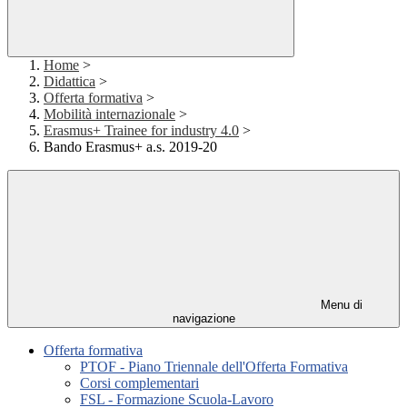
Home
>
Didattica
>
Offerta formativa
>
Mobilità internazionale
>
Erasmus+ Trainee for industry 4.0
>
Bando Erasmus+ a.s. 2019-20
Menu di
navigazione
Offerta formativa
PTOF - Piano Triennale dell'Offerta Formativa
Corsi complementari
FSL - Formazione Scuola-Lavoro