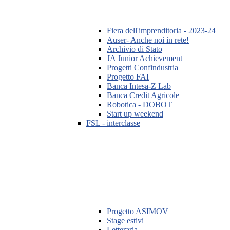
Fiera dell'imprenditoria - 2023-24
Auser- Anche noi in rete!
Archivio di Stato
JA Junior Achievement
Progetti Confindustria
Progetto FAI
Banca Intesa-Z Lab
Banca Credit Agricole
Robotica - DOBOT
Start up weekend
FSL - interclasse
Progetto ASIMOV
Stage estivi
Letteraria