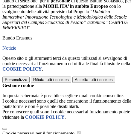
bando di selezione, per il
personale
di questo Istituto Scolastico, per
la partecipazione alla
MOBILITA’ in ambito Europeo
con lo
svolgimento delle attività previste dal Progetto "
Didattica
Immersiva: Innovazione Tecnologica e Metodologica delle Scuole
Superiori del Campus Scolastico di Pesaro” acronimo
“
CAMPUS
IMMERSIVO
”.
Bando Erasmus
Notizie
Questo sito o gli strumenti terzi da questo utilizzati si avvalgono di
cookie necessari al funzionamento ed utili alle finalità illustrate nella
COOKIE POLICY
.
Personalizza
Rifiuta tutti
i cookies
Accetta tutti
i cookies
Gestione cookie
In questa schermata è possibile scegliere quali cookie consentire.
I cookie necessari sono quelli che consentono il funzionamento della
piattaforma e non è possibile disabilitarli.
Per conoscere quali sono i cookie necessari al funzionamento potete
visionare la
COOKIE POLICY
.
Cookie necessari per il funzionamento