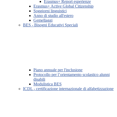
Erasmus+ Report esperienze
Erasmus+ Active Global Citizenship
Soggiorni linguistici
Anno di studio all'estero
Gemellaggi
BES - Bisogni Educativi Speciali
Piano annuale per l'inclusione
Protocollo per l’orientamento scolastico alunni
disabili
Modulistica BES
ICDL - certificazione internazionale di alfabetizzazione