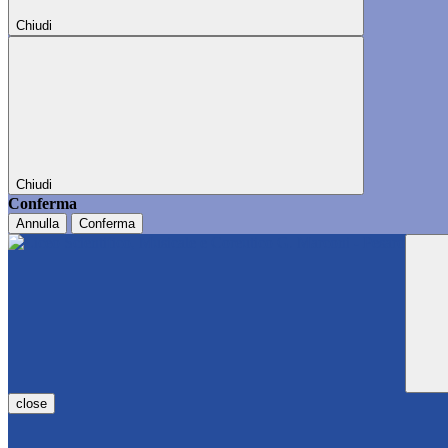
Chiudi
Chiudi
Conferma
Annulla
Conferma
close