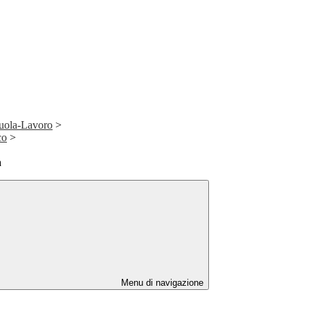
uola-Lavoro
>
co
>
a
Menu di navigazione