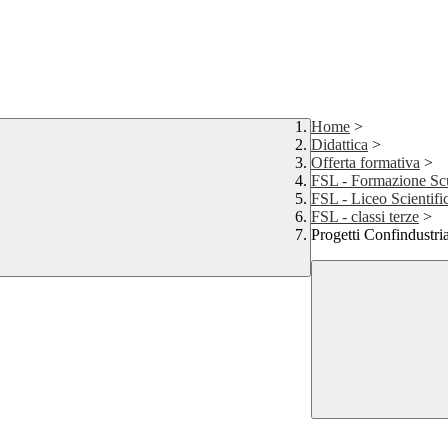
Home
>
Didattica
>
Offerta formativa
>
FSL - Formazione Sc
FSL - Liceo Scientifi
FSL - classi terze
>
Progetti Confindustri