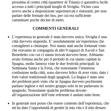
prossima al centro città (quartiere di Triana) ci garantiva facile
accesso a tutti i principali luoghi di Siviglia. Vicino casa
avevo anche a disposizione supermercati e ristoranti, per non
parlare delle fermate dei bus, per cui era sufficiente
camminare poche decine di metri.
COMMENTI GENERALI
L’esperienza in generale è stata davvero unica; Siviglia è una
città davvero stupenda. E’ assolutamente un’esperienza che
consiglierei a chiunque. Noi siamo stati anche fortunati visto
che eravamo in compagnia di altri 9 ragazzi di Ascoli e San
Benedetto con cui ci siamo trovati davvero bene. Abbiamo
avuto fortuna anche per il periodo in cui siamo capitati in
Spagna, molto famoso viste le due festività principali: la
Settimana Santa e la Feria, che nonostante l’immensa
confusione nella città, sono davvero felice di aver visto, dato i
forti valori tradizionali degli spagnoli. La lingua è stato uno
dei problemi però visto che in Spagna davvero pochissimi
parlano inglese e nel nostro gruppo solo in tre parlavano lo
spagnolo. Nonostante qualche problema dovuto
all’organizzazione dell’ente referente è andato tutto bene.
In generale non posso che essere contento dell’esperienza, che
mi ha dato l’opportunità di gestire la mia vita e il mio denaro