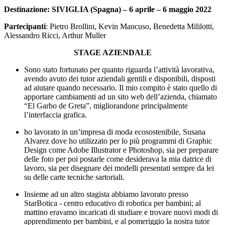
Destinazione: SIVIGLIA (Spagna) – 6 aprile – 6 maggio 2022
Partecipanti
: Pietro Brollini, Kevin Mancuso,
Benedetta Mililotti,
Alessandro Ricci, Arthur Muller
STAGE AZIENDALE
Sono stato fortunato per quanto riguarda l’attività lavorativa,
avendo avuto dei tutor aziendali gentili e disponibili, disposti
ad aiutare quando necessario.
Il mio compito è stato quello di
apportare cambiamenti ad un sito web dell’azienda, chiamato
“El Garbo de Greta”, migliorandone principalmente
l’interfaccia grafica.
ho lavorato in un’impresa di moda ecosostenibile, Susana
Alvarez dove ho utilizzato per lo più programmi di Graphic
Design come Adobe Illustrator e Photoshop, sia per preparare
delle foto per poi postarle come desiderava la mia datrice di
lavoro, sia per disegnare dei modelli presentati sempre da lei
su delle carte tecniche sartoriali.
Insieme ad un altro stagista abbiamo lavorato presso
StarBotica - centro educativo di robotica per bambini; al
mattino eravamo incaricati di studiare e trovare nuovi modi di
apprendimento per bambini, e al pomeriggio la nostra tutor