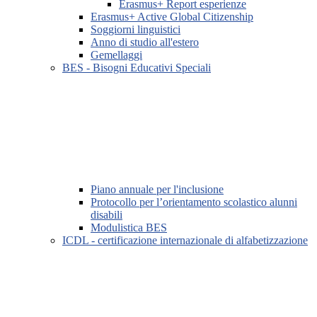
Erasmus+ Report esperienze
Erasmus+ Active Global Citizenship
Soggiorni linguistici
Anno di studio all'estero
Gemellaggi
BES - Bisogni Educativi Speciali
Piano annuale per l'inclusione
Protocollo per l’orientamento scolastico alunni
disabili
Modulistica BES
ICDL - certificazione internazionale di alfabetizzazione