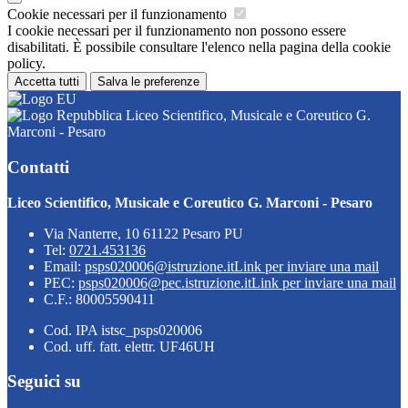
Cookie necessari per il funzionamento
I cookie necessari per il funzionamento non possono essere
disabilitati. È possibile consultare l'elenco nella pagina della cookie
policy.
Accetta tutti
Salva le preferenze
Liceo Scientifico, Musicale e Coreutico G.
Marconi - Pesaro
Contatti
Liceo Scientifico, Musicale e Coreutico G. Marconi - Pesaro
Via Nanterre, 10 61122 Pesaro PU
Tel:
0721.453136
Email:
psps020006@istruzione.it
Link per inviare una mail
PEC:
psps020006@pec.istruzione.it
Link per inviare una mail
C.F.: 80005590411
Cod. IPA istsc_psps020006
Cod. uff. fatt. elettr. UF46UH
Seguici su