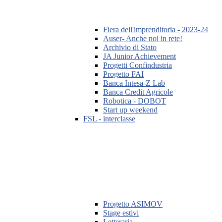
Fiera dell'imprenditoria - 2023-24
Auser- Anche noi in rete!
Archivio di Stato
JA Junior Achievement
Progetti Confindustria
Progetto FAI
Banca Intesa-Z Lab
Banca Credit Agricole
Robotica - DOBOT
Start up weekend
FSL - interclasse
Progetto ASIMOV
Stage estivi
Letteraria