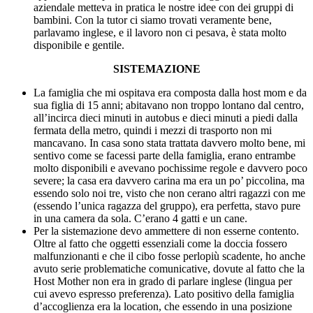
aziendale metteva in pratica le nostre idee con dei gruppi di
bambini. Con la tutor
ci siamo trovati veramente bene,
parlavamo inglese, e il lavoro non ci pesava, è stata molto
disponibile e gentile.
SISTEMAZIONE
La famiglia che mi ospitava era composta dalla host mom e da
sua figlia di 15 anni; abitavano non troppo lontano dal centro,
all’incirca dieci minuti in autobus e dieci minuti a piedi dalla
fermata della metro, quindi i mezzi di trasporto non mi
mancavano. In casa sono stata trattata davvero molto bene, mi
sentivo come se facessi parte della famiglia, erano entrambe
molto disponibili e avevano pochissime regole e davvero poco
severe; la casa era davvero carina ma era un po’ piccolina, ma
essendo solo noi tre, visto che non cerano altri ragazzi con me
(essendo l’unica ragazza del gruppo), era perfetta, stavo pure
in una camera da sola. C’erano 4 gatti e un cane.
Per la sistemazione devo ammettere di non esserne contento.
Oltre al fatto che oggetti essenziali come la doccia fossero
malfunzionanti e che il cibo fosse perlopiù scadente, ho anche
avuto serie problematiche comunicative, dovute al fatto che la
Host Mother non era in grado di parlare inglese (lingua per
cui avevo espresso preferenza). Lato positivo della famiglia
d’accoglienza era la location, che essendo in una posizione