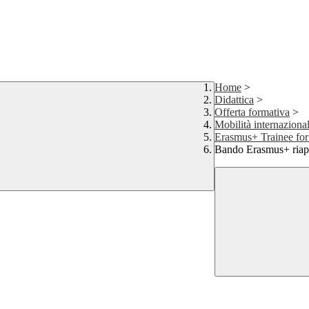
Home
>
Didattica
>
Offerta formativa
>
Mobilità internaziona
Erasmus+ Trainee for 
Bando Erasmus+ riap