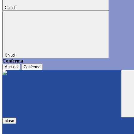
Chiudi
Chiudi
Conferma
Annulla
Conferma
close