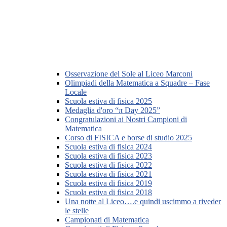
Osservazione del Sole al Liceo Marconi
Olimpiadi della Matematica a Squadre – Fase
Locale
Scuola estiva di fisica 2025
Medaglia d'oro “π Day 2025”
Congratulazioni ai Nostri Campioni di
Matematica
Corso di FISICA e borse di studio 2025
Scuola estiva di fisica 2024
Scuola estiva di fisica 2023
Scuola estiva di fisica 2022
Scuola estiva di fisica 2021
Scuola estiva di fisica 2019
Scuola estiva di fisica 2018
Una notte al Liceo….e quindi uscimmo a riveder
le stelle
Campionati di Matematica