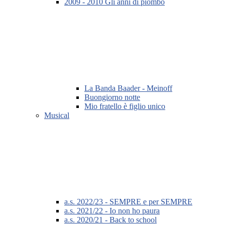
2009 - 2010 Gli anni di piombo
La Banda Baader - Meinoff
Buongiorno notte
Mio fratello è figlio unico
Musical
a.s. 2022/23 - SEMPRE e per SEMPRE
a.s. 2021/22 - Io non ho paura
a.s. 2020/21 - Back to school