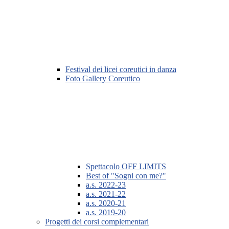
Festival dei licei coreutici in danza
Foto Gallery Coreutico
Spettacolo OFF LIMITS
Best of "Sogni con me?"
a.s. 2022-23
a.s. 2021-22
a.s. 2020-21
a.s. 2019-20
Progetti dei corsi complementari