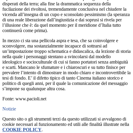
disperati della terra; alla fine la drammatica sequenza della
fucilazione dei rivoltosi, tremendamente conclusiva nel chiudere la
vicenda all’insegna di un cupo e sconsolato pessimismo (la speranza
di una reale liberazione dall’ingiustizia e dai soprusi si rivela per
l’illusione che è: da quel momento per il meridione d’Italia tutto
continuerà come prima).
In mezzo ci sta una pellicola aspra e tesa, che sa coinvolgere e
sconvolgere, ma sostanzialmente incapace di sottrarsi ad
un’impostazione troppo schematica e didascalica, da lezione di storia
nella quale i personaggi stentano a svincolarsi dal modello
ideologico e socioculturale di cui si fanno portatori senza ambiguità
e scarti. Mancano le sfumature e i chiaroscuri e su tutto finisce per
prevalere l’intento di dimostrare in modo chiaro e incontrovertibile la
tesi di fondo. E’ il difetto tipico di tanto Cinema italiano storico e
politico di quegli anni, per il quale la comunicazione del messaggio
s’impone su qualunque altra cosa.
Fonte: www.pacioli.net
Notizie
Questo sito o gli strumenti terzi da questo utilizzati si avvalgono di
cookie necessari al funzionamento ed utili alle finalità illustrate nella
COOKIE POLICY
.