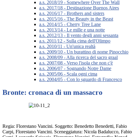
a.s. 2018/19 - Somewhere Over The Wall
a.s. 2017/18 - Destinazione Buenos Aires
a.s. 2016/17 - Brothers and sisters
a.s. 2015/16 - The Beauty in the Beast
a.s. 2014/15 - Cherry Tree Lane
a.s. 2013/14 - Le mille e una notte
a.s. 2012/13 - Il vento degli anni sessanta
a.s. 2011/12 - Sulla cima dell'Olimpo
a.s. 2010/11 - Un'unica realtà
a.s. 2009/10 - Un burattino di nome Pinocchio
a.s. 2008/09 - Alla ricerca del sacro graal
a.s. 2007/08 - Verso l'isola che non c'è
a.s. 2006/07 - Sognando Notre Dame
a.s. 2005/06 - Scala ogni cima
a.s. 2004/05 - Con lo sguardo di Francesco
Bronte: cronaca di un massacro
Regia: Florestano Vancini. Soggetto: Benedetto Benedetti, Fabio
Carpi, Florestano Vancini. Sceneggiatura: Nicola Badalucco, Fabio