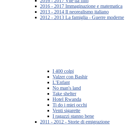
2016 - 2017 Vite da film
2016 - 2017 Immaginazione e matematica
2013 - 2014 Il neorealismo italiano
2012 - 2013 La famiglia - Guerre moderne
I 400 colpi
Valzer con Bashir
L'Enfant
No man's land
Take shelter
Hotel Rwanda
Ti do i miei occhi
Venti sigarette
I ragazzi stanno bene
2011 - 2012 - Storie di emigrazione