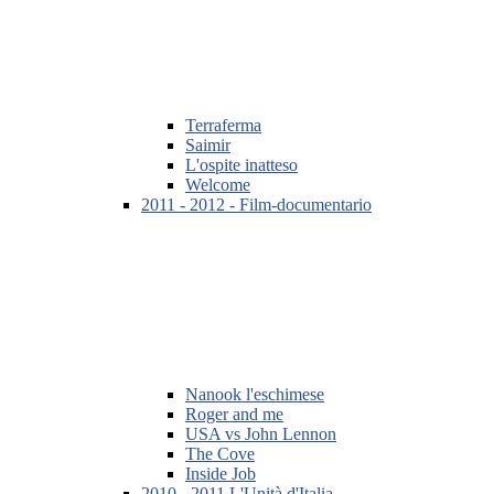
Terraferma
Saimir
L'ospite inatteso
Welcome
2011 - 2012 - Film-documentario
Nanook l'eschimese
Roger and me
USA vs John Lennon
The Cove
Inside Job
2010 - 2011 L'Unità d'Italia