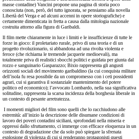
masse contadine) Vancini propone una pagina di storia poco
conosciuta (non, però, del tutto ignorata, se pensiamo alla novella
Libertà del Verga e ad alcuni accenni in opere storiografiche) e
certamente dimenticata in fretta a causa dalla mitologia nazionale
costruita attorno alla figura di Garibaldi.
Il film mette chiaramente in luce i limiti e le insufficienze di tutte le
forze in gioco: il proletariato rurale, privo di una teoria e di un
progetto rivoluzionario, si abbandona ad una rivolta violenta e
feroce (che richiama le tremende jacquerie medioevali), ma
totalmente priva di realistici sbocchi politici e guidata per giunta dal
rozzo e sanguinario Gasparazzo; Bixio rappresenta gli angusti
orizzonti sociali del movimento garibaldino (la cui conquista militare
dell’isola fu resa possibile da un compromesso con i ceti possidenti
agrari, cui si garantiva il sostanziale mantenimento del potere
politico ed economico); l’avvocato Lombardo, nella sua significativa
solitudine, rappresenta la scarsa incidenza della borghesia liberale in
un contesto di pesante arretratezza.
I momenti migliori del film sono quelli che lo racchiudono alle
estremità: all’inizio la descrizione delle disumane condizioni di
lavoro dei poveri contadini siciliani, sprofondati nella miseria e
oppressi dallo sfruttamento, ci immerge con efficace eloquenza in un
contesto di degradazione che da solo può spiegare la sfrenata
esplosione di violenza di cui si renderanno protagonisti questi