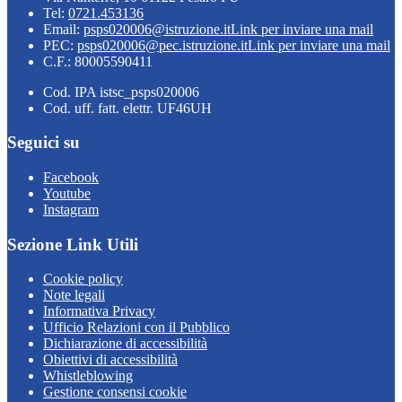
Tel:
0721.453136
Email:
psps020006@istruzione.it
Link per inviare una mail
PEC:
psps020006@pec.istruzione.it
Link per inviare una mail
C.F.: 80005590411
Cod. IPA istsc_psps020006
Cod. uff. fatt. elettr. UF46UH
Seguici su
Facebook
Youtube
Instagram
Sezione Link Utili
Cookie policy
Note legali
Informativa Privacy
Ufficio Relazioni con il Pubblico
Dichiarazione di accessibilità
Obiettivi di accessibilità
Whistleblowing
Gestione consensi cookie