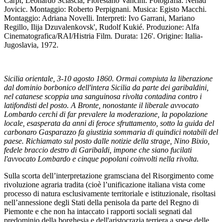
Carpi, Leonardo Sciascia, Florestano Vancini. Fotografia: Nenad
Jovicic. Montaggio: Roberto Perpignani. Musica: Egisto Macchi.
Montaggio: Adriana Novelli. Interpreti: Ivo Garrani, Mariano
Regillo, Ilija Dzuvalenkovsk', Rudolf Kukié. Produzione: Alfa
Cinematografica/RAI/Histria Film. Durata: 126'. Origine: Italia-
Jugoslavia, 1972.
Sicilia orientale, 3-10 agosto 1860. Ormai compiuta la liberazione
dal dominio borbonico dell'intera Sicilia da parte dei garibaldini,
nel catanese scoppia una sanguinosa rivolta contadina contro i
latifondisti del posto. A Bronte, nonostante il liberale avvocato
Lombardo cerchi di far prevalere la moderazione, la popolazione
locale, esasperata da anni di feroce sfruttamento, sotto la guida del
carbonaro Gasparazzo fa giustizia sommaria di quindici notabili del
paese. Richiamato sul posto dalle notizie della strage, Nino Bixio,
fedele braccio destro di Garibaldi, impone che siano fucilati
l'avvocato Lombardo e cinque popolani coinvolti nella rivolta.
Sulla scorta dell’interpretazione gramsciana del Risorgimento come
rivoluzione agraria tradita (cioè l’unificazione italiana vista come
processo di natura esclusivamente territoriale e istituzionale, risoltasi
nell’annessione degli Stati della penisola da parte del Regno di
Piemonte e che non ha intaccato i rapporti sociali segnati dal
predominio della borghesia e dell'aristocrazia terriera a spese delle