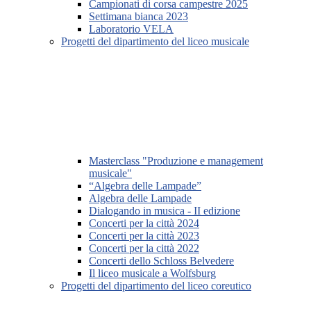
Campionati di corsa campestre 2025
Settimana bianca 2023
Laboratorio VELA
Progetti del dipartimento del liceo musicale
Masterclass "Produzione e management
musicale"
“Algebra delle Lampade”
Algebra delle Lampade
Dialogando in musica - II edizione
Concerti per la città 2024
Concerti per la città 2023
Concerti per la città 2022
Concerti dello Schloss Belvedere
Il liceo musicale a Wolfsburg
Progetti del dipartimento del liceo coreutico