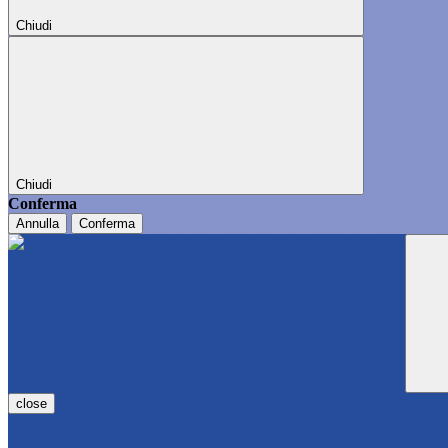
Chiudi
Chiudi
Conferma
Annulla
Conferma
close