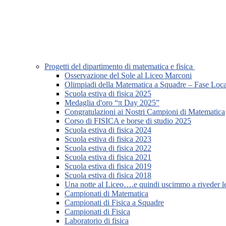
Progetti del dipartimento di matematica e fisica
Osservazione del Sole al Liceo Marconi
Olimpiadi della Matematica a Squadre – Fase Loca
Scuola estiva di fisica 2025
Medaglia d'oro “π Day 2025”
Congratulazioni ai Nostri Campioni di Matematica
Corso di FISICA e borse di studio 2025
Scuola estiva di fisica 2024
Scuola estiva di fisica 2023
Scuola estiva di fisica 2022
Scuola estiva di fisica 2021
Scuola estiva di fisica 2019
Scuola estiva di fisica 2018
Una notte al Liceo….e quindi uscimmo a riveder le
Campionati di Matematica
Campionati di Fisica a Squadre
Campionati di Fisica
Laboratorio di fisica