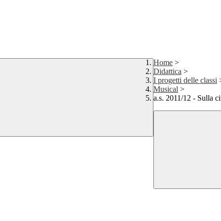
Home
>
Didattica
>
I progetti delle classi
Musical
>
a.s. 2011/12 - Sulla 