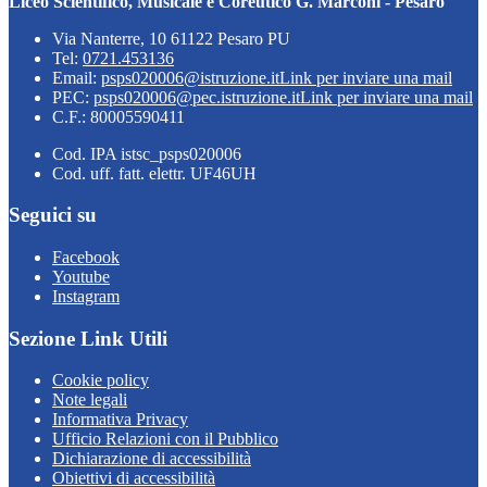
Liceo Scientifico, Musicale e Coreutico G. Marconi - Pesaro
Via Nanterre, 10 61122 Pesaro PU
Tel:
0721.453136
Email:
psps020006@istruzione.it
Link per inviare una mail
PEC:
psps020006@pec.istruzione.it
Link per inviare una mail
C.F.: 80005590411
Cod. IPA istsc_psps020006
Cod. uff. fatt. elettr. UF46UH
Seguici su
Facebook
Youtube
Instagram
Sezione Link Utili
Cookie policy
Note legali
Informativa Privacy
Ufficio Relazioni con il Pubblico
Dichiarazione di accessibilità
Obiettivi di accessibilità