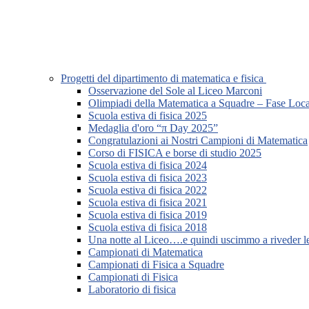
Progetti del dipartimento di matematica e fisica
Osservazione del Sole al Liceo Marconi
Olimpiadi della Matematica a Squadre – Fase Loca
Scuola estiva di fisica 2025
Medaglia d'oro “π Day 2025”
Congratulazioni ai Nostri Campioni di Matematica
Corso di FISICA e borse di studio 2025
Scuola estiva di fisica 2024
Scuola estiva di fisica 2023
Scuola estiva di fisica 2022
Scuola estiva di fisica 2021
Scuola estiva di fisica 2019
Scuola estiva di fisica 2018
Una notte al Liceo….e quindi uscimmo a riveder le
Campionati di Matematica
Campionati di Fisica a Squadre
Campionati di Fisica
Laboratorio di fisica