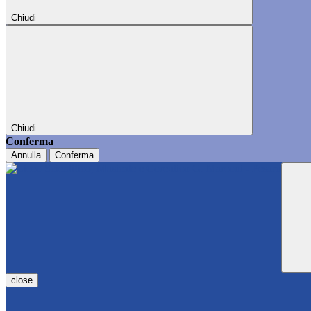
Chiudi
Chiudi
Conferma
Annulla
Conferma
close