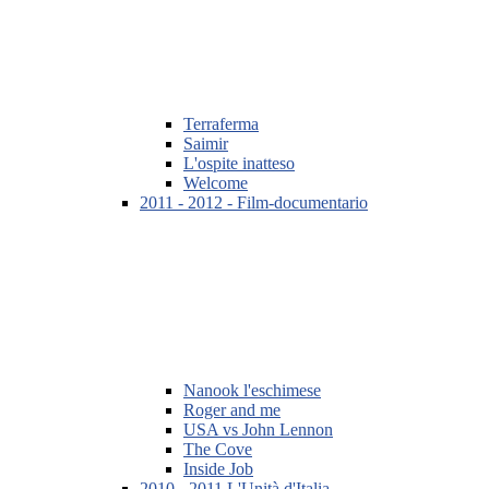
Terraferma
Saimir
L'ospite inatteso
Welcome
2011 - 2012 - Film-documentario
Nanook l'eschimese
Roger and me
USA vs John Lennon
The Cove
Inside Job
2010 - 2011 L'Unità d'Italia