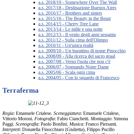
a.s. 2018/19 - Somewhere Over The Wall
a.s. 2017/18 - Destinazione Buenos Aires
a.s. 2016/17 - Brothers and sisters
a.s. 2015/16 - The Beauty in the Beast
a.s. 2014/15 - Cherry Tree Lane
a.s. 2013/14 - Le mille e una notte
a.s. 2012/13 - Il vento degli anni sessanta
a.s. 2011/12 - Sulla cima dell'Olimpo
a.s. 2010/11 - Un'unica realtà
a.s. 2009/10 - Un burattino di nome Pinocchio
a.s. 2008/09 - Alla ricerca del sacro graal
a.s. 2007/08 - Verso l'isola che non c'è
a.s. 2006/07 - Sognando Notre Dame
a.s. 2005/06 - Scala ogni cima
a.s. 2004/05 - Con lo sguardo di Francesco
Terraferma
Regia
: Emanuele Crialese.
Sceneggiatura
: Emanuele Crialese,
Vittorio Moroni.
Fotografia
: Fabio Cianchetti.
Montaggio
: Simona
Paggi.
Scenografia
: Paolo Bonfini.
Musica
: Franco Piersanti.
Interpreti
: Donatella Finocchiaro (Giulietta), Filippo Pucillo