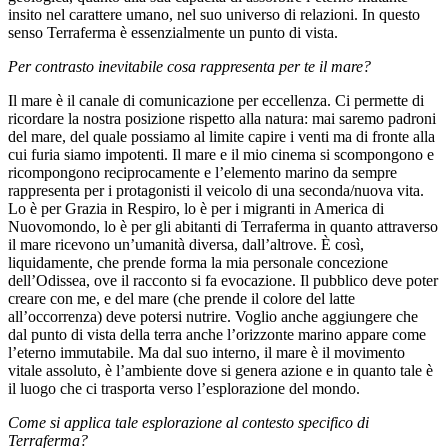
insito nel carattere umano, nel suo universo di relazioni. In questo
senso Terraferma è essenzialmente un punto di vista.
Per contrasto inevitabile cosa rappresenta per te il mare?
Il mare è il canale di comunicazione per eccellenza. Ci permette di
ricordare la nostra posizione rispetto alla natura: mai saremo padroni
del mare, del quale possiamo al limite capire i venti ma di fronte alla
cui furia siamo impotenti. Il mare e il mio cinema si scompongono e
ricompongono reciprocamente e l’elemento marino da sempre
rappresenta per i protagonisti il veicolo di una seconda/nuova vita.
Lo è per Grazia in Respiro, lo è per i migranti in America di
Nuovomondo, lo è per gli abitanti di Terraferma in quanto attraverso
il mare ricevono un’umanità diversa, dall’altrove. È così,
liquidamente, che prende forma la mia personale concezione
dell’Odissea, ove il racconto si fa evocazione. Il pubblico deve poter
creare con me, e del mare (che prende il colore del latte
all’occorrenza) deve potersi nutrire. Voglio anche aggiungere che
dal punto di vista della terra anche l’orizzonte marino appare come
l’eterno immutabile. Ma dal suo interno, il mare è il movimento
vitale assoluto, è l’ambiente dove si genera azione e in quanto tale è
il luogo che ci trasporta verso l’esplorazione del mondo.
Come si applica tale esplorazione al contesto specifico di
Terraferma?