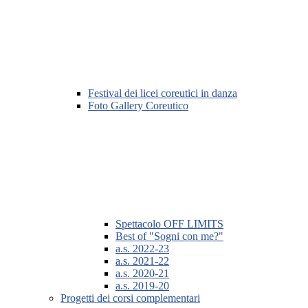
Festival dei licei coreutici in danza
Foto Gallery Coreutico
Spettacolo OFF LIMITS
Best of "Sogni con me?"
a.s. 2022-23
a.s. 2021-22
a.s. 2020-21
a.s. 2019-20
Progetti dei corsi complementari