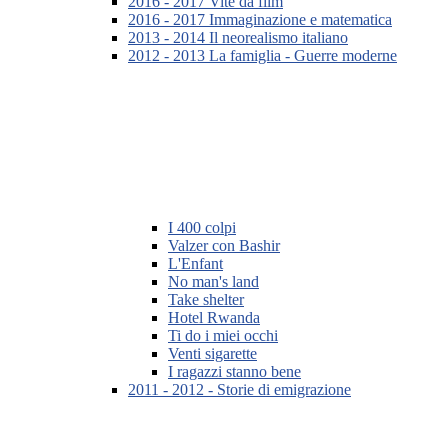
2016 - 2017 Vite da film
2016 - 2017 Immaginazione e matematica
2013 - 2014 Il neorealismo italiano
2012 - 2013 La famiglia - Guerre moderne
I 400 colpi
Valzer con Bashir
L'Enfant
No man's land
Take shelter
Hotel Rwanda
Ti do i miei occhi
Venti sigarette
I ragazzi stanno bene
2011 - 2012 - Storie di emigrazione