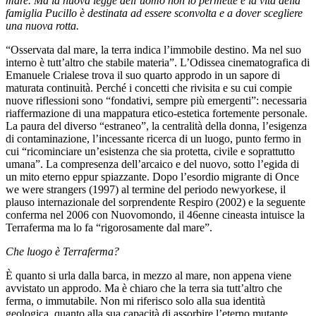
mare. Ma la nuova legge dell’uomo non lo permette e la vita della
famiglia Pucillo è destinata ad essere sconvolta e a dover scegliere
una nuova rotta.
“Osservata dal mare, la terra indica l’immobile destino. Ma nel suo
interno è tutt’altro che stabile materia”. L’Odissea cinematografica di
Emanuele Crialese trova il suo quarto approdo in un sapore di
maturata continuità. Perché i concetti che rivisita e su cui compie
nuove riflessioni sono “fondativi, sempre più emergenti”: necessaria
riaffermazione di una mappatura etico-estetica fortemente personale.
La paura del diverso “estraneo”, la centralità della donna, l’esigenza
di contaminazione, l’incessante ricerca di un luogo, punto fermo in
cui “ricominciare un’esistenza che sia protetta, civile e soprattutto
umana”. La compresenza dell’arcaico e del nuovo, sotto l’egida di
un mito eterno eppur spiazzante. Dopo l’esordio migrante di Once
we were strangers (1997) al termine del periodo newyorkese, il
plauso internazionale del sorprendente Respiro (2002) e la seguente
conferma nel 2006 con Nuovomondo, il 46enne cineasta intuisce la
Terraferma ma lo fa “rigorosamente dal mare”.
Che luogo è Terraferma?
È quanto si urla dalla barca, in mezzo al mare, non appena viene
avvistato un approdo. Ma è chiaro che la terra sia tutt’altro che
ferma, o immutabile. Non mi riferisco solo alla sua identità
geologica, quanto alla sua capacità di assorbire l’eterno mutante