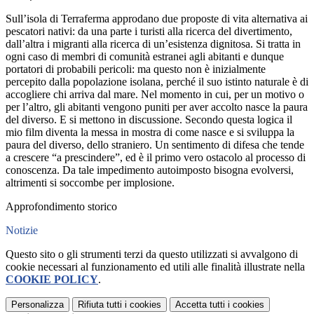
Sull’isola di Terraferma approdano due proposte di vita alternativa ai
pescatori nativi: da una parte i turisti alla ricerca del divertimento,
dall’altra i migranti alla ricerca di un’esistenza dignitosa. Si tratta in
ogni caso di membri di comunità estranei agli abitanti e dunque
portatori di probabili pericoli: ma questo non è inizialmente
percepito dalla popolazione isolana, perché il suo istinto naturale è di
accogliere chi arriva dal mare. Nel momento in cui, per un motivo o
per l’altro, gli abitanti vengono puniti per aver accolto nasce la paura
del diverso. E si mettono in discussione. Secondo questa logica il
mio film diventa la messa in mostra di come nasce e si sviluppa la
paura del diverso, dello straniero. Un sentimento di difesa che tende
a crescere “a prescindere”, ed è il primo vero ostacolo al processo di
conoscenza. Da tale impedimento autoimposto bisogna evolversi,
altrimenti si soccombe per implosione.
Approfondimento storico
Notizie
Questo sito o gli strumenti terzi da questo utilizzati si avvalgono di
cookie necessari al funzionamento ed utili alle finalità illustrate nella
COOKIE POLICY
.
Personalizza
Rifiuta tutti
i cookies
Accetta tutti
i cookies