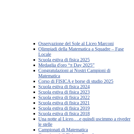
Osservazione del Sole al Liceo Marconi
Olimpiadi della Matematica a Squadre – Fase
Locale
Scuola estiva di fisica 2025
Medaglia d'oro “π Day 2025”
Congratulazioni ai Nostri Campioni di
Matematica
Corso di FISICA e borse di studio 2025
Scuola estiva di fisica 2024
Scuola estiva di fisica 2023
Scuola estiva di fisica 2022
Scuola estiva di fisica 2021
Scuola estiva di fisica 2019
Scuola estiva di fisica 2018
Una notte al Liceo….e quindi uscimmo a riveder
le stelle
Campionati di Matematica