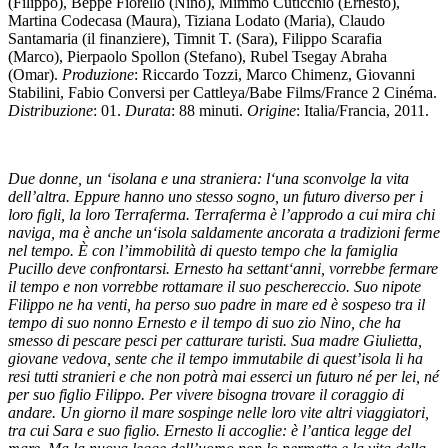
(Filippo), Beppe Fiorello (Nino), Mimmo Cuticchio (Ernesto),
Martina Codecasa (Maura), Tiziana Lodato (Maria), Claudo
Santamaria (il finanziere), Timnit T. (Sara), Filippo Scarafia
(Marco), Pierpaolo Spollon (Stefano), Rubel Tsegay Abraha
(Omar).
Produzione
: Riccardo Tozzi, Marco Chimenz, Giovanni
Stabilini, Fabio Conversi per Cattleya/Babe Films/France 2 Cinéma.
Distribuzione
: 01.
Durata
: 88 minuti.
Origine
: Italia/Francia, 2011.
Due donne, un ‘isolana e una straniera: l‘una sconvolge la vita
dell’altra. Eppure hanno uno stesso sogno, un futuro diverso per i
loro figli, la loro Terraferma. Terraferma è l’approdo a cui mira chi
naviga, ma è anche un‘isola saldamente ancorata a tradizioni ferme
nel tempo. È con l’immobilità di questo tempo che la famiglia
Pucillo deve confrontarsi. Ernesto ha settant‘anni, vorrebbe fermare
il tempo e non vorrebbe rottamare il suo peschereccio. Suo nipote
Filippo ne ha venti, ha perso suo padre in mare ed è sospeso tra il
tempo di suo nonno Ernesto e il tempo di suo zio Nino, che ha
smesso di pescare pesci per catturare turisti. Sua madre Giulietta,
giovane vedova, sente che il tempo immutabile di quest’isola li ha
resi tutti stranieri e che non potrà mai esserci un futuro né per lei, né
per suo figlio Filippo. Per vivere bisogna trovare il coraggio di
andare. Un giorno il mare sospinge nelle loro vite altri viaggiatori,
tra cui Sara e suo figlio. Ernesto li accoglie: è l’antica legge del