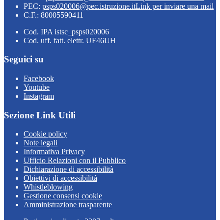
PEC:
psps020006@pec.istruzione.it
Link per inviare una mail
C.F.: 80005590411
Cod. IPA istsc_psps020006
Cod. uff. fatt. elettr. UF46UH
Seguici su
Facebook
Youtube
Instagram
Sezione Link Utili
Cookie policy
Note legali
Informativa Privacy
Ufficio Relazioni con il Pubblico
Dichiarazione di accessibilità
Obiettivi di accessibilità
Whistleblowing
Gestione consensi cookie
Amministrazione trasparente