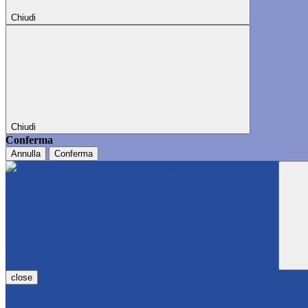
Chiudi
Chiudi
Conferma
Annulla
Conferma
close