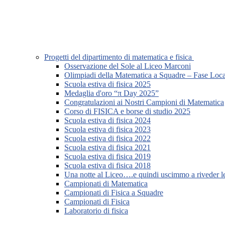
Progetti del dipartimento di matematica e fisica
Osservazione del Sole al Liceo Marconi
Olimpiadi della Matematica a Squadre – Fase Loca
Scuola estiva di fisica 2025
Medaglia d'oro “π Day 2025”
Congratulazioni ai Nostri Campioni di Matematica
Corso di FISICA e borse di studio 2025
Scuola estiva di fisica 2024
Scuola estiva di fisica 2023
Scuola estiva di fisica 2022
Scuola estiva di fisica 2021
Scuola estiva di fisica 2019
Scuola estiva di fisica 2018
Una notte al Liceo….e quindi uscimmo a riveder le
Campionati di Matematica
Campionati di Fisica a Squadre
Campionati di Fisica
Laboratorio di fisica