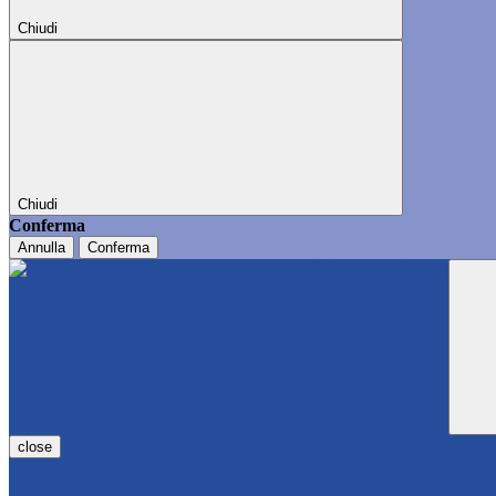
Chiudi
Chiudi
Conferma
Annulla
Conferma
close