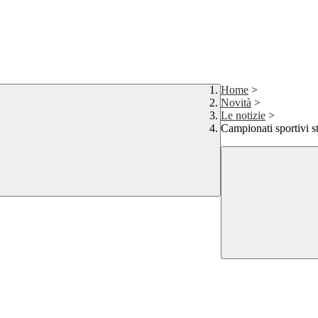
Home
>
Novità
>
Le notizie
>
Campionati sportivi 