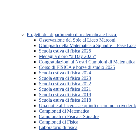
Progetti del dipartimento di matematica e fisica
Osservazione del Sole al Liceo Marconi
Olimpiadi della Matematica a Squadre – Fase Loca
Scuola estiva di fisica 2025
Medaglia d'oro “π Day 2025”
Congratulazioni ai Nostri Campioni di Matematica
Corso di FISICA e borse di studio 2025
Scuola estiva di fisica 2024
Scuola estiva di fisica 2023
Scuola estiva di fisica 2022
Scuola estiva di fisica 2021
Scuola estiva di fisica 2019
Scuola estiva di fisica 2018
Una notte al Liceo….e quindi uscimmo a riveder le
Campionati di Matematica
Campionati di Fisica a Squadre
Campionati di Fisica
Laboratorio di fisica