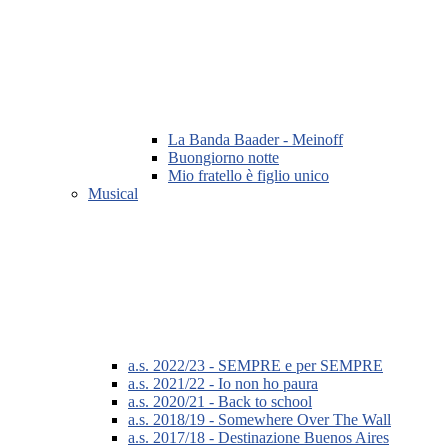
La Banda Baader - Meinoff
Buongiorno notte
Mio fratello è figlio unico
Musical
a.s. 2022/23 - SEMPRE e per SEMPRE
a.s. 2021/22 - Io non ho paura
a.s. 2020/21 - Back to school
a.s. 2018/19 - Somewhere Over The Wall
a.s. 2017/18 - Destinazione Buenos Aires