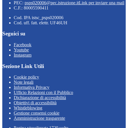
PEC:
psps020006@pec.istruzione.it
Link per inviare una mail
C.F.: 80005590411
Cod. IPA istsc_psps020006
Cod. uff. fatt. elettr. UF46UH
Seguici su
Facebook
Youtube
Instagram
Sezione Link Utili
Cookie policy
Note legali
Informativa Privacy
Ufficio Relazioni con il Pubblico
Dichiarazione di accessibilità
Obiettivi di accessibilità
Whistleblowing
Gestione consensi cookie
Amministrazione trasparente
Pagina visualizzata
1729
volte