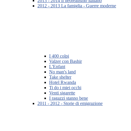
2013 - 2014 Il neorealismo italiano
2012 - 2013 La famiglia - Guerre moderne
I 400 colpi
Valzer con Bashir
L'Enfant
No man's land
Take shelter
Hotel Rwanda
Ti do i miei occhi
Venti sigarette
I ragazzi stanno bene
2011 - 2012 - Storie di emigrazione