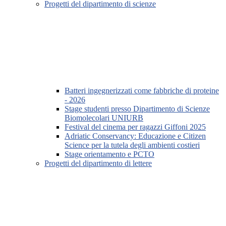
Progetti del dipartimento di scienze
Batteri ingegnerizzati come fabbriche di proteine
- 2026
Stage studenti presso Dipartimento di Scienze
Biomolecolari UNIURB
Festival del cinema per ragazzi Giffoni 2025
Adriatic Conservancy: Educazione e Citizen
Science per la tutela degli ambienti costieri
Stage orientamento e PCTO
Progetti del dipartimento di lettere