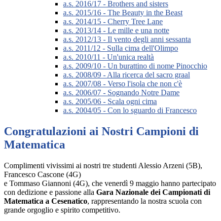
a.s. 2016/17 - Brothers and sisters
a.s. 2015/16 - The Beauty in the Beast
a.s. 2014/15 - Cherry Tree Lane
a.s. 2013/14 - Le mille e una notte
a.s. 2012/13 - Il vento degli anni sessanta
a.s. 2011/12 - Sulla cima dell'Olimpo
a.s. 2010/11 - Un'unica realtà
a.s. 2009/10 - Un burattino di nome Pinocchio
a.s. 2008/09 - Alla ricerca del sacro graal
a.s. 2007/08 - Verso l'isola che non c'è
a.s. 2006/07 - Sognando Notre Dame
a.s. 2005/06 - Scala ogni cima
a.s. 2004/05 - Con lo sguardo di Francesco
Congratulazioni ai Nostri Campioni di
Matematica
Complimenti vivissimi ai nostri tre studenti Alessio Arzeni (5B),
Francesco Cascone (4G)
e Tommaso Giannoni (4G), che venerdì 9 maggio hanno partecipato
con dedizione e passione alla
Gara Nazionale dei Campionati di
Matematica a Cesenatico
, rappresentando la nostra scuola con
grande orgoglio e spirito competitivo.