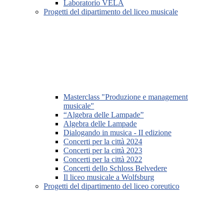
Laboratorio VELA
Progetti del dipartimento del liceo musicale
Masterclass "Produzione e management
musicale"
“Algebra delle Lampade”
Algebra delle Lampade
Dialogando in musica - II edizione
Concerti per la città 2024
Concerti per la città 2023
Concerti per la città 2022
Concerti dello Schloss Belvedere
Il liceo musicale a Wolfsburg
Progetti del dipartimento del liceo coreutico