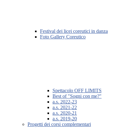
Festival dei licei coreutici in danza
Foto Gallery Coreutico
Spettacolo OFF LIMITS
Best of "Sogni con me?"
a.s. 2022-23
a.s. 2021-22
a.s. 2020-21
a.s. 2019-20
Progetti dei corsi complementari