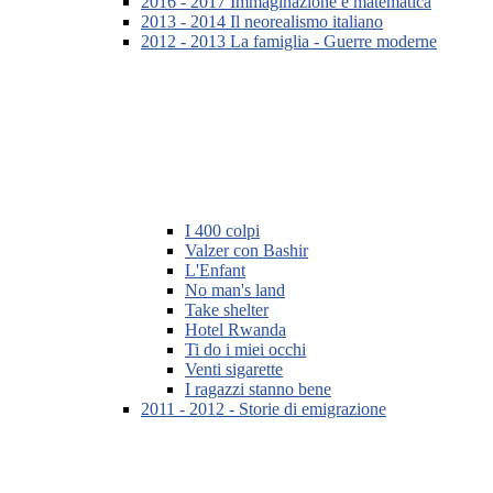
2016 - 2017 Immaginazione e matematica
2013 - 2014 Il neorealismo italiano
2012 - 2013 La famiglia - Guerre moderne
I 400 colpi
Valzer con Bashir
L'Enfant
No man's land
Take shelter
Hotel Rwanda
Ti do i miei occhi
Venti sigarette
I ragazzi stanno bene
2011 - 2012 - Storie di emigrazione