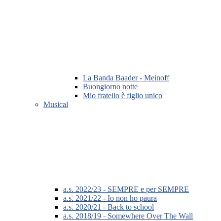
La Banda Baader - Meinoff
Buongiorno notte
Mio fratello è figlio unico
Musical
a.s. 2022/23 - SEMPRE e per SEMPRE
a.s. 2021/22 - Io non ho paura
a.s. 2020/21 - Back to school
a.s. 2018/19 - Somewhere Over The Wall