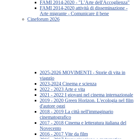
FAMI 2014-2020 - "L’Arte dell'Accoglienza"
FAMI 2014-2020 attività di disseminazione -
Arte migrante - Comunicare il bene
Cineforum 2026
2025-2026 MOVIMENTI - Storie di vita in
viaggio
2023-2024 Cinema e scienza
2022 - 2023 Arte e vita
2021 - 2022 I giovani nel cinema internazionale
2019 - 2020 Green Horizon. L'ecologia nel film
d'autore oggi
2018 - 2019 La città nell'immaginario
cinematografico
2017 - 2018 Cinema e letteratura italiana del
Novecento
2016 - 2017 Vite da film