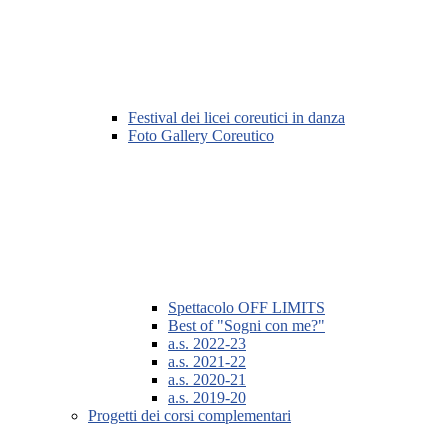
Festival dei licei coreutici in danza
Foto Gallery Coreutico
Spettacolo OFF LIMITS
Best of "Sogni con me?"
a.s. 2022-23
a.s. 2021-22
a.s. 2020-21
a.s. 2019-20
Progetti dei corsi complementari