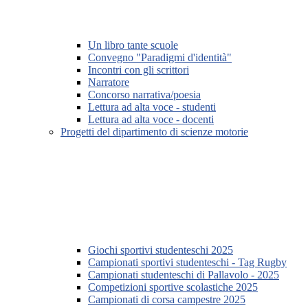
Un libro tante scuole
Convegno "Paradigmi d'identità"
Incontri con gli scrittori
Narratore
Concorso narrativa/poesia
Lettura ad alta voce - studenti
Lettura ad alta voce - docenti
Progetti del dipartimento di scienze motorie
Giochi sportivi studenteschi 2025
Campionati sportivi studenteschi - Tag Rugby
Campionati studenteschi di Pallavolo - 2025
Competizioni sportive scolastiche 2025
Campionati di corsa campestre 2025