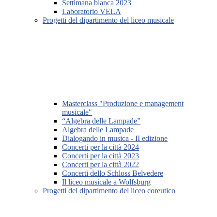
Settimana bianca 2023
Laboratorio VELA
Progetti del dipartimento del liceo musicale
Masterclass "Produzione e management
musicale"
“Algebra delle Lampade”
Algebra delle Lampade
Dialogando in musica - II edizione
Concerti per la città 2024
Concerti per la città 2023
Concerti per la città 2022
Concerti dello Schloss Belvedere
Il liceo musicale a Wolfsburg
Progetti del dipartimento del liceo coreutico