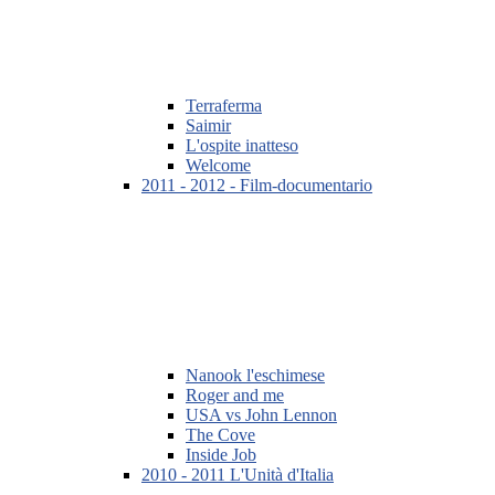
Terraferma
Saimir
L'ospite inatteso
Welcome
2011 - 2012 - Film-documentario
Nanook l'eschimese
Roger and me
USA vs John Lennon
The Cove
Inside Job
2010 - 2011 L'Unità d'Italia