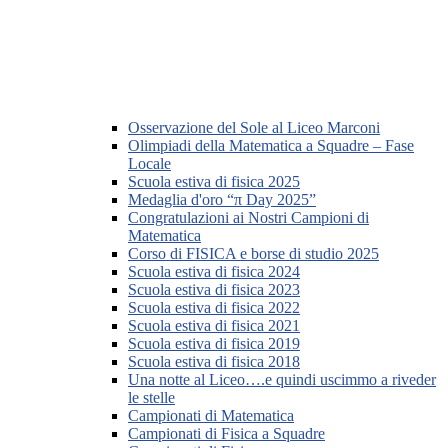
Osservazione del Sole al Liceo Marconi
Olimpiadi della Matematica a Squadre – Fase
Locale
Scuola estiva di fisica 2025
Medaglia d'oro “π Day 2025”
Congratulazioni ai Nostri Campioni di
Matematica
Corso di FISICA e borse di studio 2025
Scuola estiva di fisica 2024
Scuola estiva di fisica 2023
Scuola estiva di fisica 2022
Scuola estiva di fisica 2021
Scuola estiva di fisica 2019
Scuola estiva di fisica 2018
Una notte al Liceo….e quindi uscimmo a riveder
le stelle
Campionati di Matematica
Campionati di Fisica a Squadre