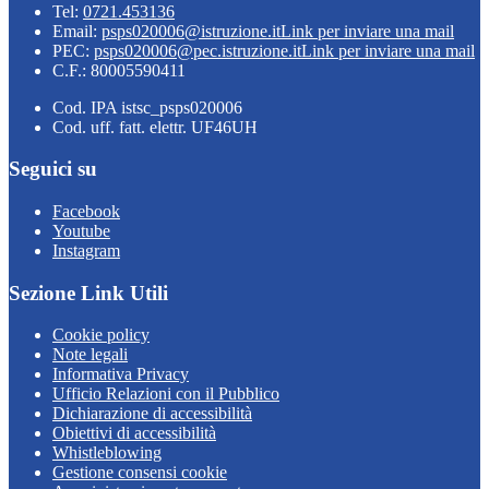
Tel:
0721.453136
Email:
psps020006@istruzione.it
Link per inviare una mail
PEC:
psps020006@pec.istruzione.it
Link per inviare una mail
C.F.: 80005590411
Cod. IPA istsc_psps020006
Cod. uff. fatt. elettr. UF46UH
Seguici su
Facebook
Youtube
Instagram
Sezione Link Utili
Cookie policy
Note legali
Informativa Privacy
Ufficio Relazioni con il Pubblico
Dichiarazione di accessibilità
Obiettivi di accessibilità
Whistleblowing
Gestione consensi cookie