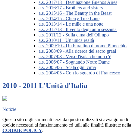
a.s. 2017/18 - Destinazione Buenos Aires
a.s. 2016/17 - Brothers and sisters
a.s. 2015/16 - The Beauty in the Beast
a.s. 2014/15 - Cherry Tree Lane
a.s. 2013/14 - Le mille e una notte
a.s. 2012/13 - Il vento degli anni sessanta
a.s. 2011/12 - Sulla cima dell'Olimpo
a.s. 2010/11 - Un'unica realtà
a.s. 2009/10 - Un burattino di nome Pinocchio
a.s. 2008/09 - Alla ricerca del sacro graal
a.s. 2007/08 - Verso l'isola che non c'è
a.s. 2006/07 - Sognando Notre Dame
a.s. 2005/06 - Scala ogni cima
a.s. 2004/05 - Con lo sguardo di Francesco
2010 - 2011 L'Unità d'Italia
Notizie
Questo sito o gli strumenti terzi da questo utilizzati si avvalgono di
cookie necessari al funzionamento ed utili alle finalità illustrate nella
COOKIE POLICY
.