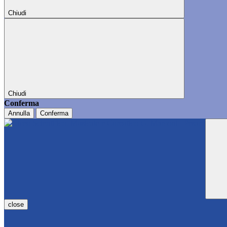
Chiudi
Chiudi
Conferma
Annulla
Conferma
close