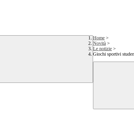
Home
>
Novità
>
Le notizie
>
Giochi sportivi stude