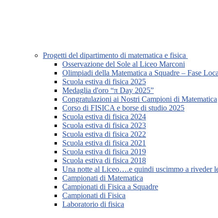
Progetti del dipartimento di matematica e fisica
Osservazione del Sole al Liceo Marconi
Olimpiadi della Matematica a Squadre – Fase Loca
Scuola estiva di fisica 2025
Medaglia d'oro “π Day 2025”
Congratulazioni ai Nostri Campioni di Matematica
Corso di FISICA e borse di studio 2025
Scuola estiva di fisica 2024
Scuola estiva di fisica 2023
Scuola estiva di fisica 2022
Scuola estiva di fisica 2021
Scuola estiva di fisica 2019
Scuola estiva di fisica 2018
Una notte al Liceo….e quindi uscimmo a riveder le
Campionati di Matematica
Campionati di Fisica a Squadre
Campionati di Fisica
Laboratorio di fisica