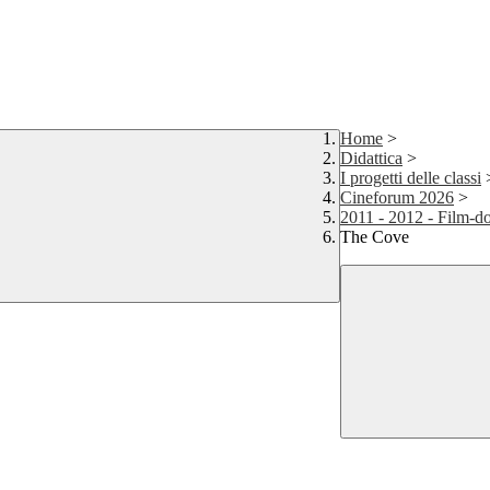
Home
>
Didattica
>
I progetti delle classi
Cineforum 2026
>
2011 - 2012 - Film-d
The Cove