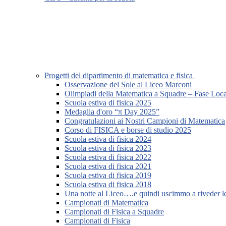
Progetti del dipartimento di matematica e fisica
Osservazione del Sole al Liceo Marconi
Olimpiadi della Matematica a Squadre – Fase Loca
Scuola estiva di fisica 2025
Medaglia d'oro “π Day 2025”
Congratulazioni ai Nostri Campioni di Matematica
Corso di FISICA e borse di studio 2025
Scuola estiva di fisica 2024
Scuola estiva di fisica 2023
Scuola estiva di fisica 2022
Scuola estiva di fisica 2021
Scuola estiva di fisica 2019
Scuola estiva di fisica 2018
Una notte al Liceo….e quindi uscimmo a riveder le
Campionati di Matematica
Campionati di Fisica a Squadre
Campionati di Fisica