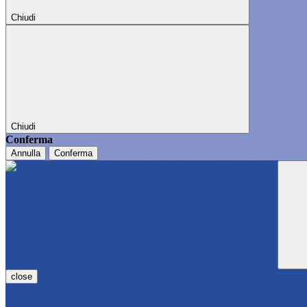
Chiudi
Chiudi
Conferma
Annulla
Conferma
close