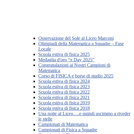
Osservazione del Sole al Liceo Marconi
Olimpiadi della Matematica a Squadre – Fase
Locale
Scuola estiva di fisica 2025
Medaglia d'oro “π Day 2025”
Congratulazioni ai Nostri Campioni di
Matematica
Corso di FISICA e borse di studio 2025
Scuola estiva di fisica 2024
Scuola estiva di fisica 2023
Scuola estiva di fisica 2022
Scuola estiva di fisica 2021
Scuola estiva di fisica 2019
Scuola estiva di fisica 2018
Una notte al Liceo….e quindi uscimmo a riveder
le stelle
Campionati di Matematica
Campionati di Fisica a Squadre