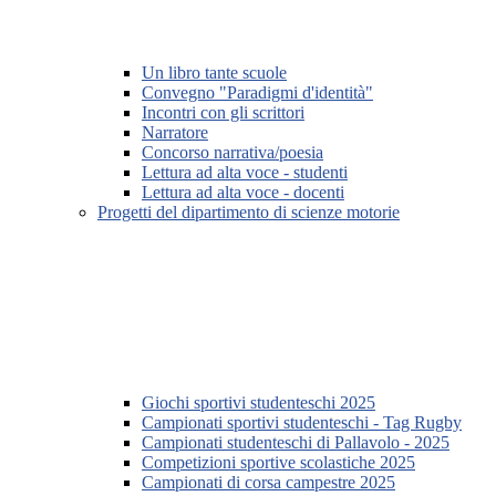
Un libro tante scuole
Convegno "Paradigmi d'identità"
Incontri con gli scrittori
Narratore
Concorso narrativa/poesia
Lettura ad alta voce - studenti
Lettura ad alta voce - docenti
Progetti del dipartimento di scienze motorie
Giochi sportivi studenteschi 2025
Campionati sportivi studenteschi - Tag Rugby
Campionati studenteschi di Pallavolo - 2025
Competizioni sportive scolastiche 2025
Campionati di corsa campestre 2025