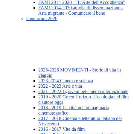
FAMI 2014-2020 - "L’Arte dell'Accoglienza"
FAMI 2014-2020 attività di disseminazione -
Arte migrante - Comunicare il bene
Cineforum 2026
2025-2026 MOVIMENTI - Storie di vita in
viaggio
2023-2024 Cinema e scienza
2022 - 2023 Arte e vita
2021 - 2022 I giovani nel cinema internazionale
2019 - 2020 Green Horizon. L'ecologia nel film
d'autore oggi
2018 - 2019 La città nell'immaginario
cinematografico
2017 - 2018 Cinema e letteratura italiana del
Novecento
2016 - 2017 Vite da film