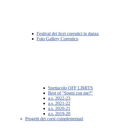
Festival dei licei coreutici in danza
Foto Gallery Coreutico
Spettacolo OFF LIMITS
Best of "Sogni con me?"
a.s. 2022-23
a.s. 2021-22
a.s. 2020-21
a.s. 2019-20
Progetti dei corsi complementari