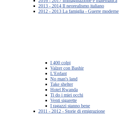
2016 - 2017 Immaginazione e matematica
2013 - 2014 Il neorealismo italiano
2012 - 2013 La famiglia - Guerre moderne
I 400 colpi
Valzer con Bashir
L'Enfant
No man's land
Take shelter
Hotel Rwanda
Ti do i miei occhi
Venti sigarette
I ragazzi stanno bene
2011 - 2012 - Storie di emigrazione