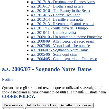
a.s. 2017/18 - Destinazione Buenos Aires
a.s. 2016/17 - Brothers and sisters
a.s. 2015/16 - The Beauty in the Beast
a.s. 2014/15 - Cherry Tree Lane
a.s. 2013/14 - Le mille e una notte
a.s. 2012/13 - Il vento degli anni sessanta
a.s. 2011/12 - Sulla cima dell'Olimpo
a.s. 2010/11 - Un'unica realtà
a.s. 2009/10 - Un burattino di nome Pinocchio
a.s. 2008/09 - Alla ricerca del sacro graal
a.s. 2007/08 - Verso l'isola che non c'è
a.s. 2006/07 - Sognando Notre Dame
a.s. 2005/06 - Scala ogni cima
a.s. 2004/05 - Con lo sguardo di Francesco
a.s. 2006/07 - Sognando Notre Dame
Notizie
Questo sito o gli strumenti terzi da questo utilizzati si avvalgono di
cookie necessari al funzionamento ed utili alle finalità illustrate nella
COOKIE POLICY
.
Personalizza
Rifiuta tutti
i cookies
Accetta tutti
i cookies