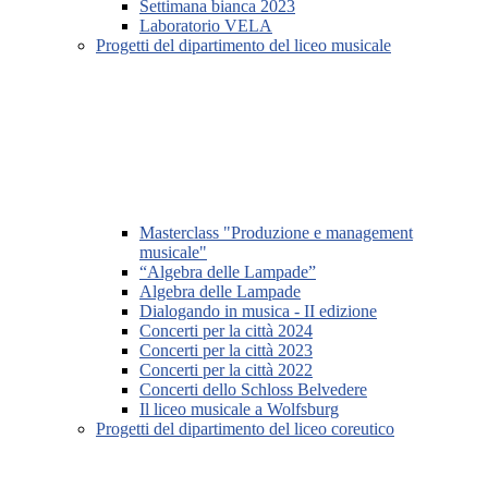
Settimana bianca 2023
Laboratorio VELA
Progetti del dipartimento del liceo musicale
Masterclass "Produzione e management
musicale"
“Algebra delle Lampade”
Algebra delle Lampade
Dialogando in musica - II edizione
Concerti per la città 2024
Concerti per la città 2023
Concerti per la città 2022
Concerti dello Schloss Belvedere
Il liceo musicale a Wolfsburg
Progetti del dipartimento del liceo coreutico