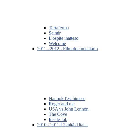
Terraferma
Saimir
L'ospite inatteso
Welcome
2011 - 2012 - Film-documentario
Nanook l'eschimese
Roger and me
USA vs John Lennon
The Cove
Inside Job
2010 - 2011 L'Unità d'Italia