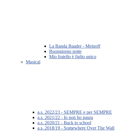
La Banda Baader - Meinoff
Buongiorno notte
Mio fratello è figlio unico
Musical
a.s. 2022/23 - SEMPRE e per SEMPRE
a.s. 2021/22 - Io non ho paura
a.s. 2020/21 - Back to school
a.s. 2018/19 - Somewhere Over The Wall