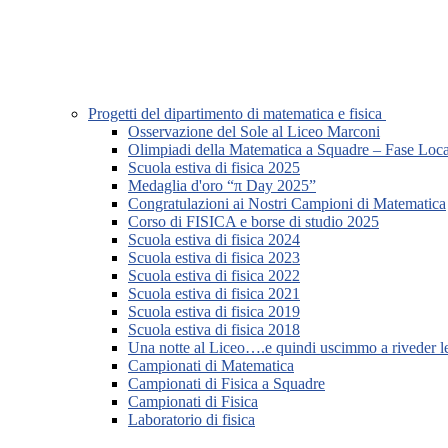
Progetti del dipartimento di matematica e fisica
Osservazione del Sole al Liceo Marconi
Olimpiadi della Matematica a Squadre – Fase Loca
Scuola estiva di fisica 2025
Medaglia d'oro “π Day 2025”
Congratulazioni ai Nostri Campioni di Matematica
Corso di FISICA e borse di studio 2025
Scuola estiva di fisica 2024
Scuola estiva di fisica 2023
Scuola estiva di fisica 2022
Scuola estiva di fisica 2021
Scuola estiva di fisica 2019
Scuola estiva di fisica 2018
Una notte al Liceo….e quindi uscimmo a riveder le
Campionati di Matematica
Campionati di Fisica a Squadre
Campionati di Fisica
Laboratorio di fisica