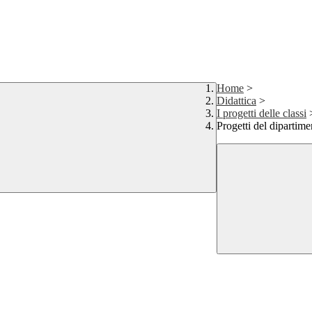
Home
>
Didattica
>
I progetti delle classi
Progetti del dipartime