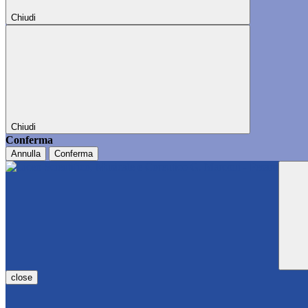
Chiudi
Chiudi
Conferma
Annulla
Conferma
close