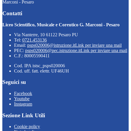
Marconi - Pesaro
Contatti
Liceo Scientifico, Musicale e Coreutico G. Marconi - Pesaro
Via Nanterre, 10 61122 Pesaro PU
Tel:
0721.453136
Email:
psps020006@istruzione.it
Link per inviare una mail
PEC:
psps020006@pec.istruzione.it
Link per inviare una mail
C.F.: 80005590411
Cod. IPA istsc_psps020006
Cod. uff. fatt. elettr. UF46UH
Seguici su
Facebook
Youtube
Instagram
Sezione Link Utili
Cookie policy