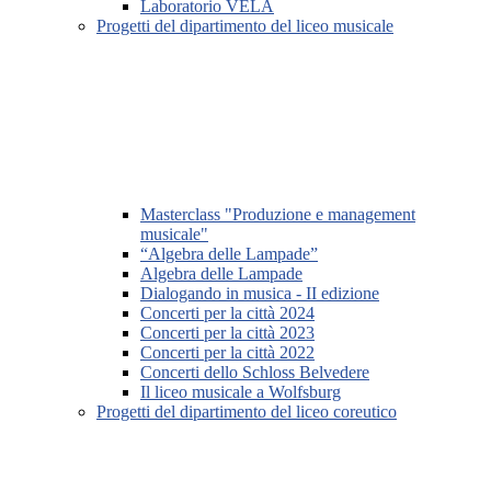
Laboratorio VELA
Progetti del dipartimento del liceo musicale
Masterclass "Produzione e management
musicale"
“Algebra delle Lampade”
Algebra delle Lampade
Dialogando in musica - II edizione
Concerti per la città 2024
Concerti per la città 2023
Concerti per la città 2022
Concerti dello Schloss Belvedere
Il liceo musicale a Wolfsburg
Progetti del dipartimento del liceo coreutico