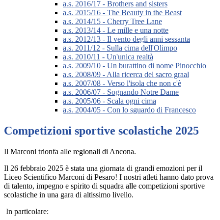
a.s. 2016/17 - Brothers and sisters
a.s. 2015/16 - The Beauty in the Beast
a.s. 2014/15 - Cherry Tree Lane
a.s. 2013/14 - Le mille e una notte
a.s. 2012/13 - Il vento degli anni sessanta
a.s. 2011/12 - Sulla cima dell'Olimpo
a.s. 2010/11 - Un'unica realtà
a.s. 2009/10 - Un burattino di nome Pinocchio
a.s. 2008/09 - Alla ricerca del sacro graal
a.s. 2007/08 - Verso l'isola che non c'è
a.s. 2006/07 - Sognando Notre Dame
a.s. 2005/06 - Scala ogni cima
a.s. 2004/05 - Con lo sguardo di Francesco
Competizioni sportive scolastiche 2025
Il Marconi trionfa alle regionali di Ancona.
Il 26 febbraio 2025 è stata una giornata di grandi emozioni per il
Liceo Scientifico Marconi di Pesaro! I nostri atleti hanno dato prova
di talento, impegno e spirito di squadra alle competizioni sportive
scolastiche in una gara di altissimo livello.
In particolare: