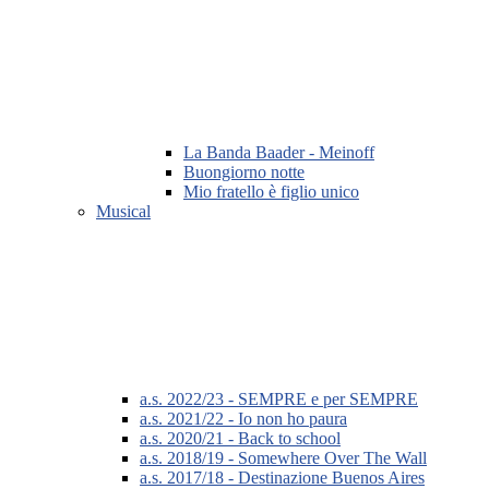
La Banda Baader - Meinoff
Buongiorno notte
Mio fratello è figlio unico
Musical
a.s. 2022/23 - SEMPRE e per SEMPRE
a.s. 2021/22 - Io non ho paura
a.s. 2020/21 - Back to school
a.s. 2018/19 - Somewhere Over The Wall
a.s. 2017/18 - Destinazione Buenos Aires