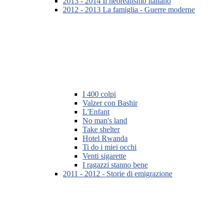
2013 - 2014 Il neorealismo italiano
2012 - 2013 La famiglia - Guerre moderne
I 400 colpi
Valzer con Bashir
L'Enfant
No man's land
Take shelter
Hotel Rwanda
Ti do i miei occhi
Venti sigarette
I ragazzi stanno bene
2011 - 2012 - Storie di emigrazione