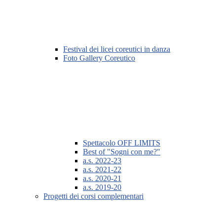
Festival dei licei coreutici in danza
Foto Gallery Coreutico
Spettacolo OFF LIMITS
Best of "Sogni con me?"
a.s. 2022-23
a.s. 2021-22
a.s. 2020-21
a.s. 2019-20
Progetti dei corsi complementari