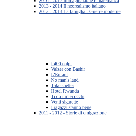
2016 - 2017 Immaginazione e matematica
2013 - 2014 Il neorealismo italiano
2012 - 2013 La famiglia - Guerre moderne
I 400 colpi
Valzer con Bashir
L'Enfant
No man's land
Take shelter
Hotel Rwanda
Ti do i miei occhi
Venti sigarette
I ragazzi stanno bene
2011 - 2012 - Storie di emigrazione