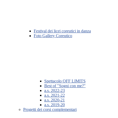
Festival dei licei coreutici in danza
Foto Gallery Coreutico
Spettacolo OFF LIMITS
Best of "Sogni con me?"
a.s. 2022-23
a.s. 2021-22
a.s. 2020-21
a.s. 2019-20
Progetti dei corsi complementari