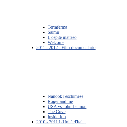
Terraferma
Saimir
L'ospite inatteso
Welcome
2011 - 2012 - Film-documentario
Nanook l'eschimese
Roger and me
USA vs John Lennon
The Cove
Inside Job
2010 - 2011 L'Unità d'Italia