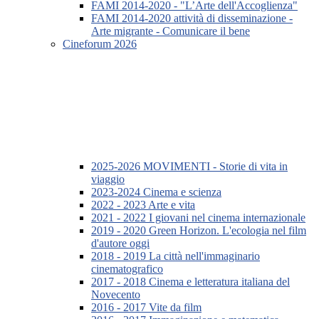
FAMI 2014-2020 - "L’Arte dell'Accoglienza"
FAMI 2014-2020 attività di disseminazione -
Arte migrante - Comunicare il bene
Cineforum 2026
2025-2026 MOVIMENTI - Storie di vita in
viaggio
2023-2024 Cinema e scienza
2022 - 2023 Arte e vita
2021 - 2022 I giovani nel cinema internazionale
2019 - 2020 Green Horizon. L'ecologia nel film
d'autore oggi
2018 - 2019 La città nell'immaginario
cinematografico
2017 - 2018 Cinema e letteratura italiana del
Novecento
2016 - 2017 Vite da film