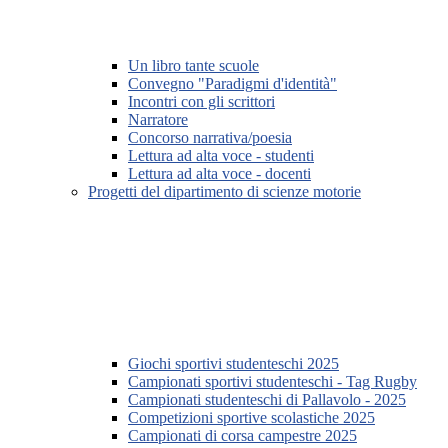
Un libro tante scuole
Convegno "Paradigmi d'identità"
Incontri con gli scrittori
Narratore
Concorso narrativa/poesia
Lettura ad alta voce - studenti
Lettura ad alta voce - docenti
Progetti del dipartimento di scienze motorie
Giochi sportivi studenteschi 2025
Campionati sportivi studenteschi - Tag Rugby
Campionati studenteschi di Pallavolo - 2025
Competizioni sportive scolastiche 2025
Campionati di corsa campestre 2025