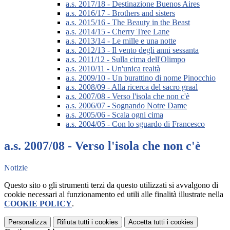
a.s. 2017/18 - Destinazione Buenos Aires
a.s. 2016/17 - Brothers and sisters
a.s. 2015/16 - The Beauty in the Beast
a.s. 2014/15 - Cherry Tree Lane
a.s. 2013/14 - Le mille e una notte
a.s. 2012/13 - Il vento degli anni sessanta
a.s. 2011/12 - Sulla cima dell'Olimpo
a.s. 2010/11 - Un'unica realtà
a.s. 2009/10 - Un burattino di nome Pinocchio
a.s. 2008/09 - Alla ricerca del sacro graal
a.s. 2007/08 - Verso l'isola che non c'è
a.s. 2006/07 - Sognando Notre Dame
a.s. 2005/06 - Scala ogni cima
a.s. 2004/05 - Con lo sguardo di Francesco
a.s. 2007/08 - Verso l'isola che non c'è
Notizie
Questo sito o gli strumenti terzi da questo utilizzati si avvalgono di
cookie necessari al funzionamento ed utili alle finalità illustrate nella
COOKIE POLICY
.
Personalizza
Rifiuta tutti
i cookies
Accetta tutti
i cookies