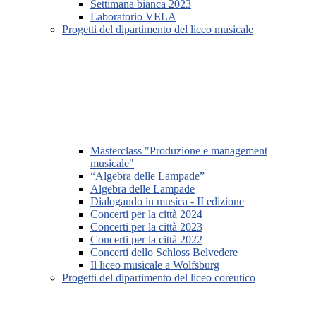
Settimana bianca 2023
Laboratorio VELA
Progetti del dipartimento del liceo musicale
Masterclass "Produzione e management
musicale"
“Algebra delle Lampade”
Algebra delle Lampade
Dialogando in musica - II edizione
Concerti per la città 2024
Concerti per la città 2023
Concerti per la città 2022
Concerti dello Schloss Belvedere
Il liceo musicale a Wolfsburg
Progetti del dipartimento del liceo coreutico