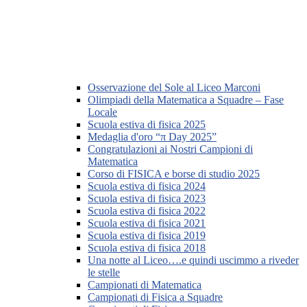
Osservazione del Sole al Liceo Marconi
Olimpiadi della Matematica a Squadre – Fase
Locale
Scuola estiva di fisica 2025
Medaglia d'oro “π Day 2025”
Congratulazioni ai Nostri Campioni di
Matematica
Corso di FISICA e borse di studio 2025
Scuola estiva di fisica 2024
Scuola estiva di fisica 2023
Scuola estiva di fisica 2022
Scuola estiva di fisica 2021
Scuola estiva di fisica 2019
Scuola estiva di fisica 2018
Una notte al Liceo….e quindi uscimmo a riveder
le stelle
Campionati di Matematica
Campionati di Fisica a Squadre