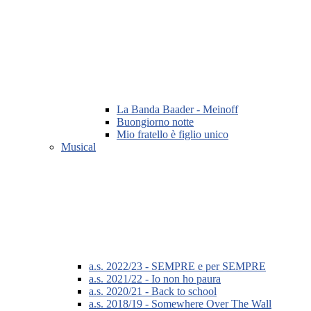
La Banda Baader - Meinoff
Buongiorno notte
Mio fratello è figlio unico
Musical
a.s. 2022/23 - SEMPRE e per SEMPRE
a.s. 2021/22 - Io non ho paura
a.s. 2020/21 - Back to school
a.s. 2018/19 - Somewhere Over The Wall