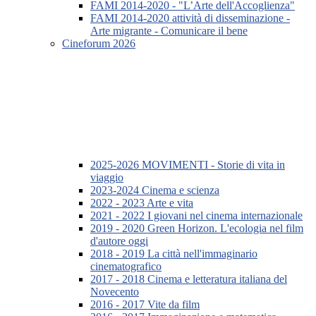
FAMI 2014-2020 - "L’Arte dell'Accoglienza"
FAMI 2014-2020 attività di disseminazione -
Arte migrante - Comunicare il bene
Cineforum 2026
2025-2026 MOVIMENTI - Storie di vita in
viaggio
2023-2024 Cinema e scienza
2022 - 2023 Arte e vita
2021 - 2022 I giovani nel cinema internazionale
2019 - 2020 Green Horizon. L'ecologia nel film
d'autore oggi
2018 - 2019 La città nell'immaginario
cinematografico
2017 - 2018 Cinema e letteratura italiana del
Novecento
2016 - 2017 Vite da film