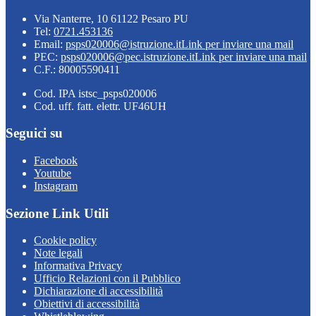
Via Nanterre, 10 61122 Pesaro PU
Tel:
0721.453136
Email:
psps020006@istruzione.it
Link per inviare una mail
PEC:
psps020006@pec.istruzione.it
Link per inviare una mail
C.F.: 80005590411
Cod. IPA istsc_psps020006
Cod. uff. fatt. elettr. UF46UH
Seguici su
Facebook
Youtube
Instagram
Sezione Link Utili
Cookie policy
Note legali
Informativa Privacy
Ufficio Relazioni con il Pubblico
Dichiarazione di accessibilità
Obiettivi di accessibilità