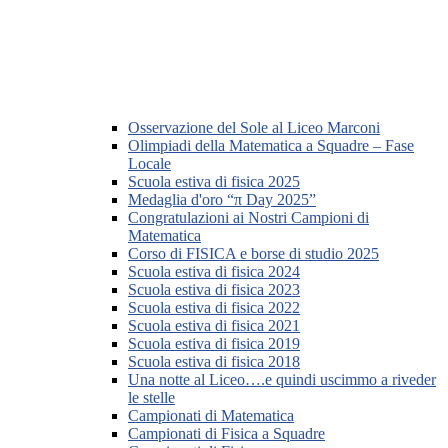
Osservazione del Sole al Liceo Marconi
Olimpiadi della Matematica a Squadre – Fase
Locale
Scuola estiva di fisica 2025
Medaglia d'oro “π Day 2025”
Congratulazioni ai Nostri Campioni di
Matematica
Corso di FISICA e borse di studio 2025
Scuola estiva di fisica 2024
Scuola estiva di fisica 2023
Scuola estiva di fisica 2022
Scuola estiva di fisica 2021
Scuola estiva di fisica 2019
Scuola estiva di fisica 2018
Una notte al Liceo….e quindi uscimmo a riveder
le stelle
Campionati di Matematica
Campionati di Fisica a Squadre