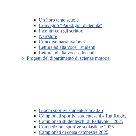
Un libro tante scuole
Convegno "Paradigmi d'identità"
Incontri con gli scrittori
Narratore
Concorso narrativa/poesia
Lettura ad alta voce - studenti
Lettura ad alta voce - docenti
Progetti del dipartimento di scienze motorie
Giochi sportivi studenteschi 2025
Campionati sportivi studenteschi - Tag Rugby
Campionati studenteschi di Pallavolo - 2025
Competizioni sportive scolastiche 2025
Campionati di corsa campestre 2025