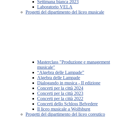
Settimana bianca 2023
Laboratorio VELA
Progetti del dipartimento del liceo musicale
Masterclass "Produzione e management
musicale"
“Algebra delle Lampade”
Algebra delle Lampade
Dialogando in musica - II edizione
Concerti per la città 2024
Concerti per la città 2023
Concerti per la città 2022
Concerti dello Schloss Belvedere
Il liceo musicale a Wolfsburg
Progetti del dipartimento del liceo coreutico