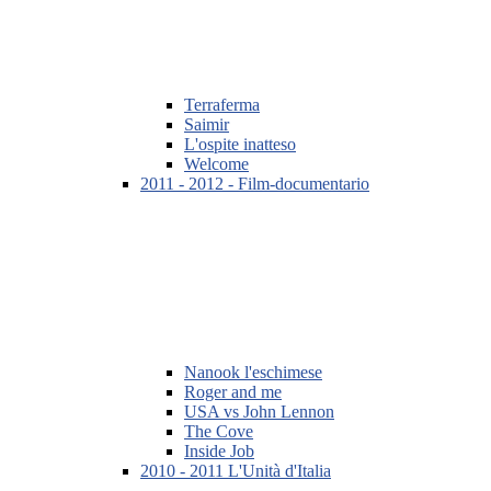
Terraferma
Saimir
L'ospite inatteso
Welcome
2011 - 2012 - Film-documentario
Nanook l'eschimese
Roger and me
USA vs John Lennon
The Cove
Inside Job
2010 - 2011 L'Unità d'Italia