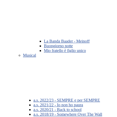
La Banda Baader - Meinoff
Buongiorno notte
Mio fratello è figlio unico
Musical
a.s. 2022/23 - SEMPRE e per SEMPRE
a.s. 2021/22 - Io non ho paura
a.s. 2020/21 - Back to school
a.s. 2018/19 - Somewhere Over The Wall