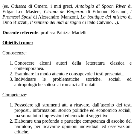
(es.
Odissea
di Omero, i miti greci,
Antologia di Spoon River
di
Edgar Lee Masters,
Cirano de Bergerac
di Edmond Rostand
, I
Promessi Sposi
di Alessandro Manzoni
, La boutique del mistero
di
Dino Buzzati,
Il sentiero dei nidi di ragno
di Italo Calvino…).
Docente referente
: prof.ssa Patrizia Martelli
Obiettivi come:
Conoscenze
:
Conoscere alcuni autori della letteratura classica e
contemporanea.
Esaminare in modo attento e consapevole i testi presentati.
Individuare le problematiche storiche, sociali ed
antropologiche sottese ai romanzi affrontati.
Competenze
:
Possedere gli strumenti atti a ricavare, dall’ascolto dei testi
proposti, informazioni storico-politiche ed economico-sociali,
ma soprattutto impressioni ed emozioni soggettive.
Elaborare una profonda e partecipe competenza di ascolto del
narratore, per ricavarne opinioni individuali ed osservazioni
critiche.