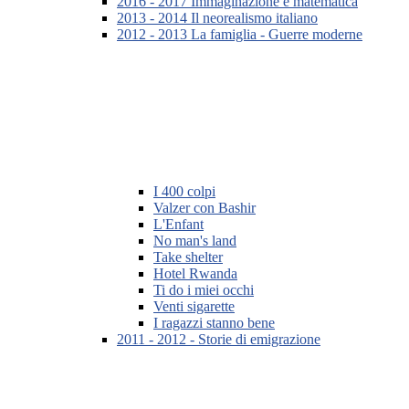
2016 - 2017 Immaginazione e matematica
2013 - 2014 Il neorealismo italiano
2012 - 2013 La famiglia - Guerre moderne
I 400 colpi
Valzer con Bashir
L'Enfant
No man's land
Take shelter
Hotel Rwanda
Ti do i miei occhi
Venti sigarette
I ragazzi stanno bene
2011 - 2012 - Storie di emigrazione