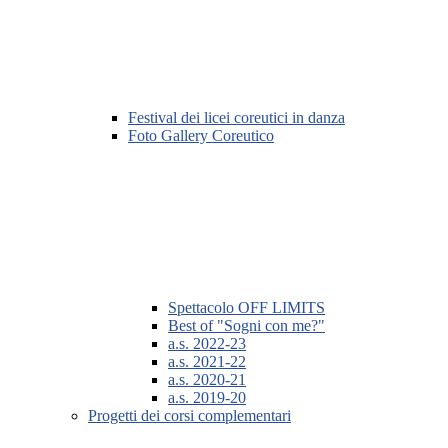
Festival dei licei coreutici in danza
Foto Gallery Coreutico
Spettacolo OFF LIMITS
Best of "Sogni con me?"
a.s. 2022-23
a.s. 2021-22
a.s. 2020-21
a.s. 2019-20
Progetti dei corsi complementari