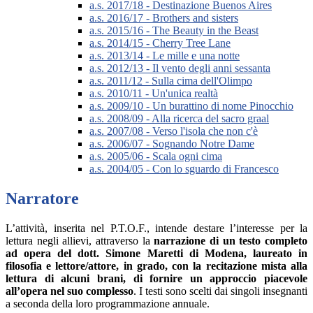
a.s. 2017/18 - Destinazione Buenos Aires
a.s. 2016/17 - Brothers and sisters
a.s. 2015/16 - The Beauty in the Beast
a.s. 2014/15 - Cherry Tree Lane
a.s. 2013/14 - Le mille e una notte
a.s. 2012/13 - Il vento degli anni sessanta
a.s. 2011/12 - Sulla cima dell'Olimpo
a.s. 2010/11 - Un'unica realtà
a.s. 2009/10 - Un burattino di nome Pinocchio
a.s. 2008/09 - Alla ricerca del sacro graal
a.s. 2007/08 - Verso l'isola che non c'è
a.s. 2006/07 - Sognando Notre Dame
a.s. 2005/06 - Scala ogni cima
a.s. 2004/05 - Con lo sguardo di Francesco
Narratore
L’attività, inserita nel P.T.O.F., intende destare l’interesse per la
lettura negli allievi, attraverso la
narrazione di un testo completo
ad opera del dott. Simone Maretti di Modena, laureato in
filosofia e lettore/attore, in grado, con la recitazione mista alla
lettura di alcuni brani, di fornire un approccio piacevole
all’opera nel suo complesso
. I testi sono scelti dai singoli insegnanti
a seconda della loro programmazione annuale.