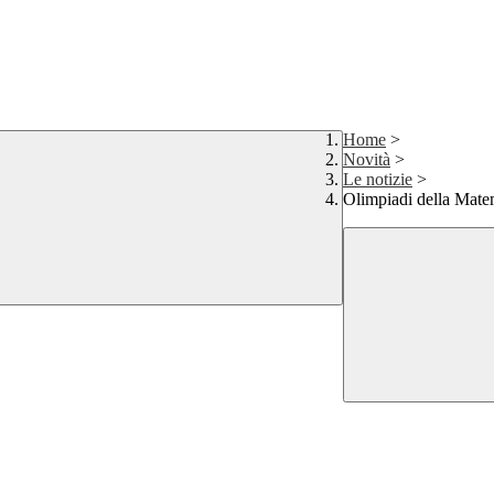
Home
>
Novità
>
Le notizie
>
Olimpiadi della Mate