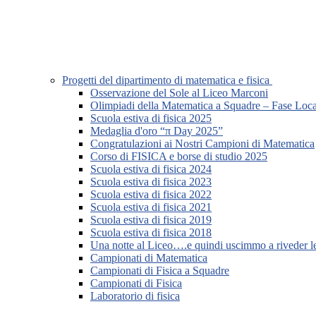
Progetti del dipartimento di matematica e fisica
Osservazione del Sole al Liceo Marconi
Olimpiadi della Matematica a Squadre – Fase Loca
Scuola estiva di fisica 2025
Medaglia d'oro “π Day 2025”
Congratulazioni ai Nostri Campioni di Matematica
Corso di FISICA e borse di studio 2025
Scuola estiva di fisica 2024
Scuola estiva di fisica 2023
Scuola estiva di fisica 2022
Scuola estiva di fisica 2021
Scuola estiva di fisica 2019
Scuola estiva di fisica 2018
Una notte al Liceo….e quindi uscimmo a riveder le
Campionati di Matematica
Campionati di Fisica a Squadre
Campionati di Fisica
Laboratorio di fisica