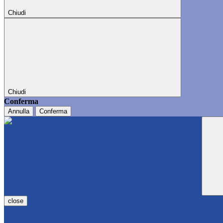
Chiudi
Chiudi
Conferma
Annulla
Conferma
close