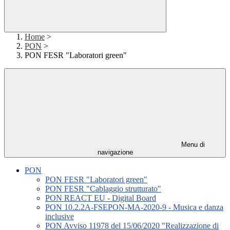
Home
>
PON
>
PON FESR "Laboratori green"
Menu di
navigazione
PON
PON FESR "Laboratori green"
PON FESR "Cablaggio strutturato"
PON REACT EU - Digital Board
PON 10.2.2A-FSEPON-MA-2020-9 - Musica e danza
inclusive
PON Avviso 11978 del 15/06/2020 "Realizzazione di