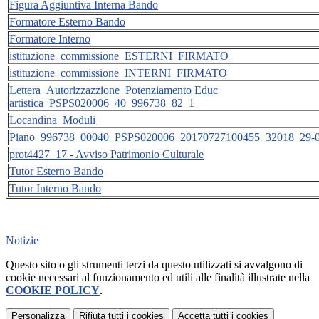
Figura Aggiuntiva Interna Bando
Formatore Esterno Bando
Formatore Interno
istituzione_commissione_ESTERNI_FIRMATO
istituzione_commissione_INTERNI_FIRMATO
Lettera_Autorizzazzione_Potenziamento Educ
artistica_PSPS020006_40_996738_82_1
Locandina_Moduli
Piano_996738_00040_PSPS020006_20170727100455_32018_29-0
prot4427_17 - Avviso Patrimonio Culturale
Tutor Esterno Bando
Tutor Interno Bando
Notizie
Questo sito o gli strumenti terzi da questo utilizzati si avvalgono di
cookie necessari al funzionamento ed utili alle finalità illustrate nella
COOKIE POLICY
.
Personalizza
Rifiuta tutti
i cookies
Accetta tutti
i cookies