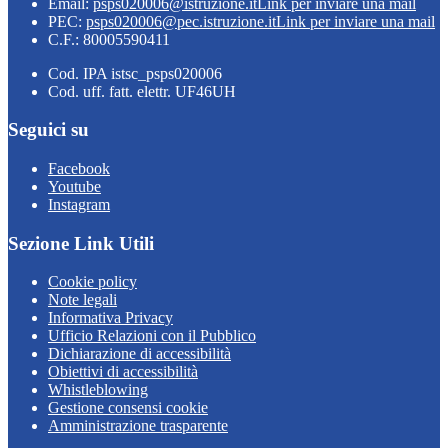
Email:
psps020006@istruzione.it
Link per inviare una mail
PEC:
psps020006@pec.istruzione.it
Link per inviare una mail
C.F.: 80005590411
Cod. IPA istsc_psps020006
Cod. uff. fatt. elettr. UF46UH
Seguici su
Facebook
Youtube
Instagram
Sezione Link Utili
Cookie policy
Note legali
Informativa Privacy
Ufficio Relazioni con il Pubblico
Dichiarazione di accessibilità
Obiettivi di accessibilità
Whistleblowing
Gestione consensi cookie
Amministrazione trasparente