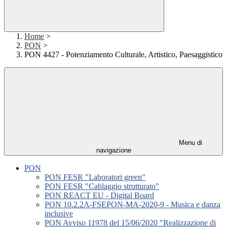
Home
>
PON
>
PON 4427 - Potenziamento Culturale, Artistico, Paesaggistico
Menu di
navigazione
PON
PON FESR "Laboratori green"
PON FESR "Cablaggio strutturato"
PON REACT EU - Digital Board
PON 10.2.2A-FSEPON-MA-2020-9 - Musica e danza
inclusive
PON Avviso 11978 del 15/06/2020 "Realizzazione di