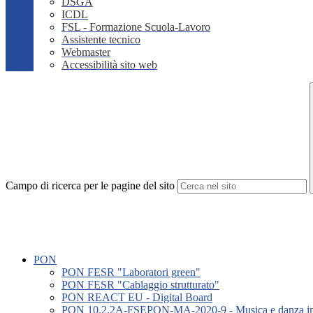
DSGA
ICDL
FSL - Formazione Scuola-Lavoro
Assistente tecnico
Webmaster
Accessibilità sito web
Campo di ricerca per le pagine del sito
PON
PON FESR "Laboratori green"
PON FESR "Cablaggio strutturato"
PON REACT EU - Digital Board
PON 10.2.2A-FSEPON-MA-2020-9 - Musica e danza in