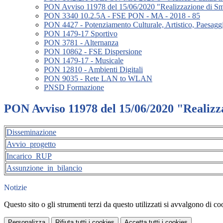
PON Avviso 11978 del 15/06/2020 "Realizzazione di Sm
PON 3340 10.2.5A - FSE PON - MA - 2018 - 85
PON 4427 - Potenziamento Culturale, Artistico, Paesaggi
PON 1479-17 Sportivo
PON 3781 - Alternanza
PON 10862 - FSE Dispersione
PON 1479-17 - Musicale
PON 12810 - Ambienti Digitali
PON 9035 - Rete LAN to WLAN
PNSD Formazione
PON Avviso 11978 del 15/06/2020 "Realizz
Disseminazione
Avvio_progetto
Incarico_RUP
Assunzione_in_bilancio
Notizie
Questo sito o gli strumenti terzi da questo utilizzati si avvalgono di coo
Personalizza
Rifiuta tutti
i cookies
Accetta tutti
i cookies