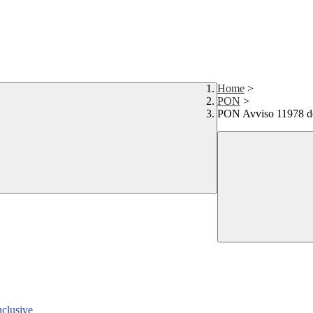
Home
>
PON
>
PON Avviso 11978 del
clusive