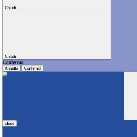
Chiudi
Chiudi
Conferma
Annulla
Conferma
close