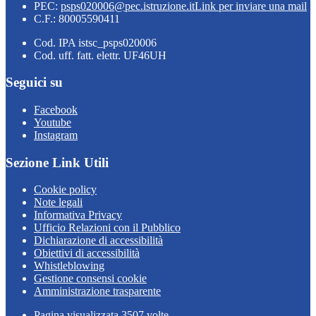
PEC:
psps020006@pec.istruzione.it
Link per inviare una mail
C.F.: 80005590411
Cod. IPA istsc_psps020006
Cod. uff. fatt. elettr. UF46UH
Seguici su
Facebook
Youtube
Instagram
Sezione Link Utili
Cookie policy
Note legali
Informativa Privacy
Ufficio Relazioni con il Pubblico
Dichiarazione di accessibilità
Obiettivi di accessibilità
Whistleblowing
Gestione consensi cookie
Amministrazione trasparente
Pagina visualizzata
3507
volte