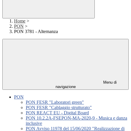
Home
>
PON
>
PON 3781 - Alternanza
Menu di
navigazione
PON
PON FESR "Laboratori green"
PON FESR "Cablaggio strutturato"
PON REACT EU - Digital Board
PON 10.2.2A-FSEPON-MA-2020-9 - Musica e danza
inclusive
PON Avviso 11978 del 15/06/2020 "Realizzazione di