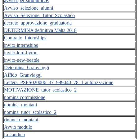
avviso-per-strutturaOK
Avviso_selezione_alunni
Avviso_Selezione_Tutor_Scolastico
decreto_approvazione_graduatoria
DETERMINA definitiva Malta 2018
Contratto_Internships
invito-internships
invito-lord-byron
invito-new-beattle
Determina_Granviaggi
Affido_Granviaggi
Lettera_PSPS020006_37_999040_78_1-autorizzazione
MOTIVAZIONE_tutor_scolastico_2
nomina commissione
nomina_montani
nomina_tutor_scolastico_2
rinuncia_montani
Avvio modulo
Locandina