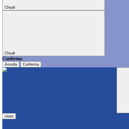
Chiudi
Chiudi
Conferma
Annulla
Conferma
close