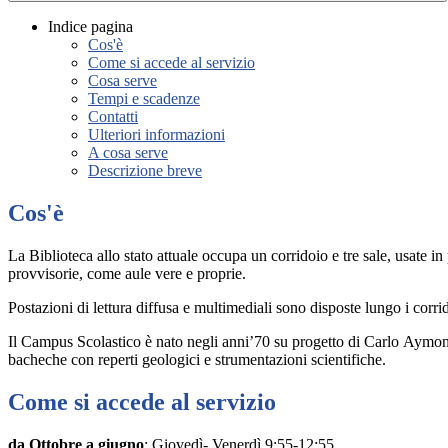
Indice pagina
Cos'è
Come si accede al servizio
Cosa serve
Tempi e scadenze
Contatti
Ulteriori informazioni
A cosa serve
Descrizione breve
Cos'è
La Biblioteca allo stato attuale occupa un corridoio e tre sale, usate 
provvisorie, come aule vere e proprie.
Postazioni di lettura diffusa e multimediali sono disposte lungo i corrid
Il Campus Scolastico è nato negli anni’70 su progetto di Carlo Aymonin
bacheche con reperti geologici e strumentazioni scientifiche.
Come si accede al servizio
da Ottobre a giugno
: Giovedì- Venerdì 9:55-12:55