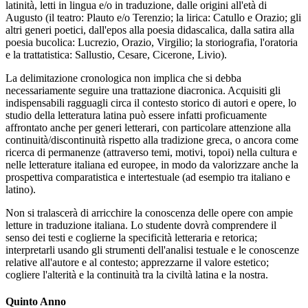
latinità, letti in lingua e/o in traduzione, dalle origini all'età di
Augusto (il teatro: Plauto e/o Terenzio; la lirica: Catullo e Orazio; gli
altri generi poetici, dall'epos alla poesia didascalica, dalla satira alla
poesia bucolica: Lucrezio, Orazio, Virgilio; la storiografia, l'oratoria
e la trattatistica: Sallustio, Cesare, Cicerone, Livio).
La delimitazione cronologica non implica che si debba
necessariamente seguire una trattazione diacronica. Acquisiti gli
indispensabili ragguagli circa il contesto storico di autori e opere, lo
studio della letteratura latina può essere infatti proficuamente
affrontato anche per generi letterari, con particolare attenzione alla
continuità/discontinuità rispetto alla tradizione greca, o ancora come
ricerca di permanenze (attraverso temi, motivi, topoi) nella cultura e
nelle letterature italiana ed europee, in modo da valorizzare anche la
prospettiva comparatistica e intertestuale (ad esempio tra italiano e
latino).
Non si tralascerà di arricchire la conoscenza delle opere con ampie
letture in traduzione italiana. Lo studente dovrà comprendere il
senso dei testi e coglierne la specificità letteraria e retorica;
interpretarli usando gli strumenti dell'analisi testuale e le conoscenze
relative all'autore e al contesto; apprezzarne il valore estetico;
cogliere l'alterità e la continuità tra la civiltà latina e la nostra.
Quinto Anno