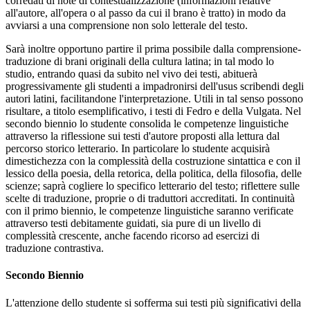
corredati di note di contestualizzazione (informazioni relative
all'autore, all'opera o al passo da cui il brano è tratto) in modo da
avviarsi a una comprensione non solo letterale del testo.
Sarà inoltre opportuno partire il prima possibile dalla comprensione-
traduzione di brani originali della cultura latina; in tal modo lo
studio, entrando quasi da subito nel vivo dei testi, abituerà
progressivamente gli studenti a impadronirsi dell'usus scribendi degli
autori latini, facilitandone l'interpretazione. Utili in tal senso possono
risultare, a titolo esemplificativo, i testi di Fedro e della Vulgata. Nel
secondo biennio lo studente consolida le competenze linguistiche
attraverso la riflessione sui testi d'autore proposti alla lettura dal
percorso storico letterario. In particolare lo studente acquisirà
dimestichezza con la complessità della costruzione sintattica e con il
lessico della poesia, della retorica, della politica, della filosofia, delle
scienze; saprà cogliere lo specifico letterario del testo; riflettere sulle
scelte di traduzione, proprie o di traduttori accreditati. In continuità
con il primo biennio, le competenze linguistiche saranno verificate
attraverso testi debitamente guidati, sia pure di un livello di
complessità crescente, anche facendo ricorso ad esercizi di
traduzione contrastiva.
Secondo Biennio
L'attenzione dello studente si sofferma sui testi più significativi della