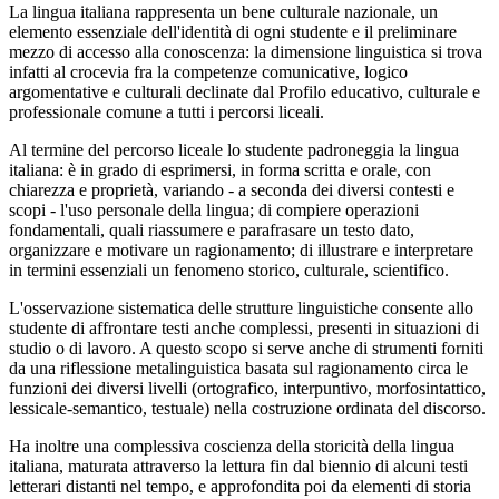
La lingua italiana rappresenta un bene culturale nazionale, un
elemento essenziale dell'identità di ogni studente e il preliminare
mezzo di accesso alla conoscenza: la dimensione linguistica si trova
infatti al crocevia fra la competenze comunicative, logico
argomentative e culturali declinate dal Profilo educativo, culturale e
professionale comune a tutti i percorsi liceali.
Al termine del percorso liceale lo studente padroneggia la lingua
italiana: è in grado di esprimersi, in forma scritta e orale, con
chiarezza e proprietà, variando - a seconda dei diversi contesti e
scopi - l'uso personale della lingua; di compiere operazioni
fondamentali, quali riassumere e parafrasare un testo dato,
organizzare e motivare un ragionamento; di illustrare e interpretare
in termini essenziali un fenomeno storico, culturale, scientifico.
L'osservazione sistematica delle strutture linguistiche consente allo
studente di affrontare testi anche complessi, presenti in situazioni di
studio o di lavoro. A questo scopo si serve anche di strumenti forniti
da una riflessione metalinguistica basata sul ragionamento circa le
funzioni dei diversi livelli (ortografico, interpuntivo, morfosintattico,
lessicale-semantico, testuale) nella costruzione ordinata del discorso.
Ha inoltre una complessiva coscienza della storicità della lingua
italiana, maturata attraverso la lettura fin dal biennio di alcuni testi
letterari distanti nel tempo, e approfondita poi da elementi di storia