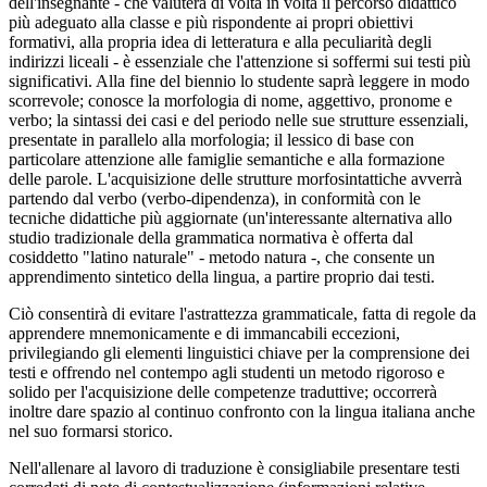
dell'insegnante - che valuterà di volta in volta il percorso didattico
più adeguato alla classe e più rispondente ai propri obiettivi
formativi, alla propria idea di letteratura e alla peculiarità degli
indirizzi liceali - è essenziale che l'attenzione si soffermi sui testi più
significativi. Alla fine del biennio lo studente saprà leggere in modo
scorrevole; conosce la morfologia di nome, aggettivo, pronome e
verbo; la sintassi dei casi e del periodo nelle sue strutture essenziali,
presentate in parallelo alla morfologia; il lessico di base con
particolare attenzione alle famiglie semantiche e alla formazione
delle parole. L'acquisizione delle strutture morfosintattiche avverrà
partendo dal verbo (verbo-dipendenza), in conformità con le
tecniche didattiche più aggiornate (un'interessante alternativa allo
studio tradizionale della grammatica normativa è offerta dal
cosiddetto "latino naturale" - metodo natura -, che consente un
apprendimento sintetico della lingua, a partire proprio dai testi.
Ciò consentirà di evitare l'astrattezza grammaticale, fatta di regole da
apprendere mnemonicamente e di immancabili eccezioni,
privilegiando gli elementi linguistici chiave per la comprensione dei
testi e offrendo nel contempo agli studenti un metodo rigoroso e
solido per l'acquisizione delle competenze traduttive; occorrerà
inoltre dare spazio al continuo confronto con la lingua italiana anche
nel suo formarsi storico.
Nell'allenare al lavoro di traduzione è consigliabile presentare testi