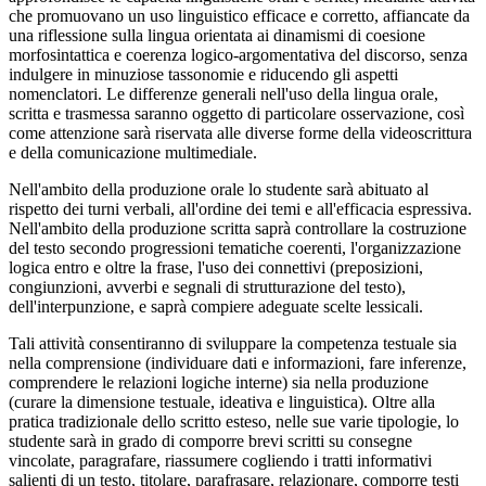
che promuovano un uso linguistico efficace e corretto, affiancate da
una riflessione sulla lingua orientata ai dinamismi di coesione
morfosintattica e coerenza logico-argomentativa del discorso, senza
indulgere in minuziose tassonomie e riducendo gli aspetti
nomenclatori. Le differenze generali nell'uso della lingua orale,
scritta e trasmessa saranno oggetto di particolare osservazione, così
come attenzione sarà riservata alle diverse forme della videoscrittura
e della comunicazione multimediale.
Nell'ambito della produzione orale lo studente sarà abituato al
rispetto dei turni verbali, all'ordine dei temi e all'efficacia espressiva.
Nell'ambito della produzione scritta saprà controllare la costruzione
del testo secondo progressioni tematiche coerenti, l'organizzazione
logica entro e oltre la frase, l'uso dei connettivi (preposizioni,
congiunzioni, avverbi e segnali di strutturazione del testo),
dell'interpunzione, e saprà compiere adeguate scelte lessicali.
Tali attività consentiranno di sviluppare la competenza testuale sia
nella comprensione (individuare dati e informazioni, fare inferenze,
comprendere le relazioni logiche interne) sia nella produzione
(curare la dimensione testuale, ideativa e linguistica). Oltre alla
pratica tradizionale dello scritto esteso, nelle sue varie tipologie, lo
studente sarà in grado di comporre brevi scritti su consegne
vincolate, paragrafare, riassumere cogliendo i tratti informativi
salienti di un testo, titolare, parafrasare, relazionare, comporre testi