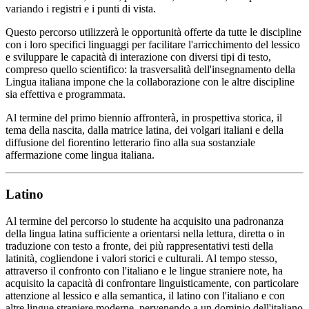
variando i registri e i punti di vista.
Questo percorso utilizzerà le opportunità offerte da tutte le discipline
con i loro specifici linguaggi per facilitare l'arricchimento del lessico
e sviluppare le capacità di interazione con diversi tipi di testo,
compreso quello scientifico: la trasversalità dell'insegnamento della
Lingua italiana impone che la collaborazione con le altre discipline
sia effettiva e programmata.
Al termine del primo biennio affronterà, in prospettiva storica, il
tema della nascita, dalla matrice latina, dei volgari italiani e della
diffusione del fiorentino letterario fino alla sua sostanziale
affermazione come lingua italiana.
Latino
Al termine del percorso lo studente ha acquisito una padronanza
della lingua latina sufficiente a orientarsi nella lettura, diretta o in
traduzione con testo a fronte, dei più rappresentativi testi della
latinità, cogliendone i valori storici e culturali. Al tempo stesso,
attraverso il confronto con l'italiano e le lingue straniere note, ha
acquisito la capacità di confrontare linguisticamente, con particolare
attenzione al lessico e alla semantica, il latino con l'italiano e con
altre lingue straniere moderne, pervenendo a un dominio dell'italiano