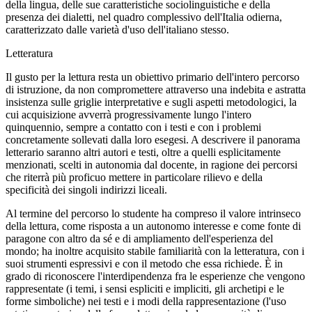
della lingua, delle sue caratteristiche sociolinguistiche e della
presenza dei dialetti, nel quadro complessivo dell'Italia odierna,
caratterizzato dalle varietà d'uso dell'italiano stesso.
Letteratura
Il gusto per la lettura resta un obiettivo primario dell'intero percorso
di istruzione, da non compromettere attraverso una indebita e astratta
insistenza sulle griglie interpretative e sugli aspetti metodologici, la
cui acquisizione avverrà progressivamente lungo l'intero
quinquennio, sempre a contatto con i testi e con i problemi
concretamente sollevati dalla loro esegesi. A descrivere il panorama
letterario saranno altri autori e testi, oltre a quelli esplicitamente
menzionati, scelti in autonomia dal docente, in ragione dei percorsi
che riterrà più proficuo mettere in particolare rilievo e della
specificità dei singoli indirizzi liceali.
Al termine del percorso lo studente ha compreso il valore intrinseco
della lettura, come risposta a un autonomo interesse e come fonte di
paragone con altro da sé e di ampliamento dell'esperienza del
mondo; ha inoltre acquisito stabile familiarità con la letteratura, con i
suoi strumenti espressivi e con il metodo che essa richiede. È in
grado di riconoscere l'interdipendenza fra le esperienze che vengono
rappresentate (i temi, i sensi espliciti e impliciti, gli archetipi e le
forme simboliche) nei testi e i modi della rappresentazione (l'uso