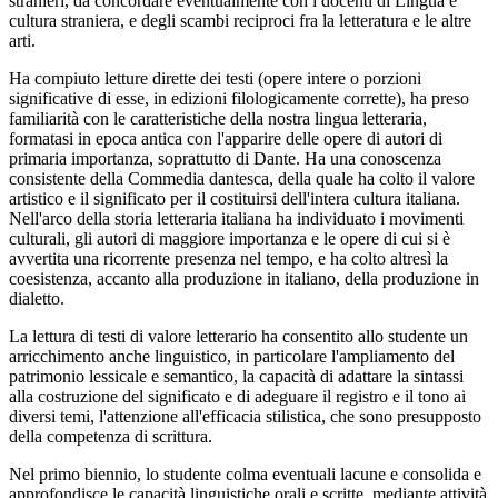
stranieri, da concordare eventualmente con i docenti di Lingua e
cultura straniera, e degli scambi reciproci fra la letteratura e le altre
arti.
Ha compiuto letture dirette dei testi (opere intere o porzioni
significative di esse, in edizioni filologicamente corrette), ha preso
familiarità con le caratteristiche della nostra lingua letteraria,
formatasi in epoca antica con l'apparire delle opere di autori di
primaria importanza, soprattutto di Dante. Ha una conoscenza
consistente della Commedia dantesca, della quale ha colto il valore
artistico e il significato per il costituirsi dell'intera cultura italiana.
Nell'arco della storia letteraria italiana ha individuato i movimenti
culturali, gli autori di maggiore importanza e le opere di cui si è
avvertita una ricorrente presenza nel tempo, e ha colto altresì la
coesistenza, accanto alla produzione in italiano, della produzione in
dialetto.
La lettura di testi di valore letterario ha consentito allo studente un
arricchimento anche linguistico, in particolare l'ampliamento del
patrimonio lessicale e semantico, la capacità di adattare la sintassi
alla costruzione del significato e di adeguare il registro e il tono ai
diversi temi, l'attenzione all'efficacia stilistica, che sono presupposto
della competenza di scrittura.
Nel primo biennio, lo studente colma eventuali lacune e consolida e
approfondisce le capacità linguistiche orali e scritte, mediante attività