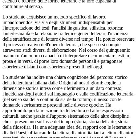
estetico e retorico delle forme letterarie e la loro capacità di
contribuire al senso).
Lo studente acquisisce un metodo specifico di lavoro,
impadronendosi via via degli strumenti indispensabili per
l'interpretazione dei testi: l'analisi linguistica, stilistica, retorica;
l'intertestualità e la relazione fra temi e generi letterari; l'incidenza
della stratificazione di letture diverse nel tempo. Ha potuto osservare
il processo creativo dell'opera letteraria, che spesso si compie
attraverso stadi diversi di elaborazione. Nel corso del quinquennio
matura un'autonoma capacità di interpretare e commentare testi in
prosa e in versi, di porre loro domande personali e paragonare
esperienze distanti con esperienze presenti nell'oggi.
Lo studente ha inoltre una chiara cognizione del percorso storico
della letteratura italiana dalle Origini ai nostri giorni: coglie la
dimensione storica intesa come riferimento a un dato contesto;
l'incidenza degli autori sul linguaggio e sulla codificazione letteraria
(nel senso sia della continuità sia della rottura); il nesso con le
domande storicamente presenti nelle diverse epoche. Ha
approfondito poi la relazione fra letteratura ed altre espressioni
culturali, anche grazie all'apporto sistematico delle altre discipline
che si presentano sull'asse del tempo (storia, storia dell'arte, storia
della filosofia). Ha una adeguata idea dei rapporti con le letterature
di altri Paesi, affiancando la lettura di autori italiani a letture di autori