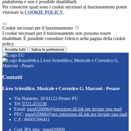
piattaforma e non è possibile disabilitarli.
Per conoscere quali sono i cookie necessari al funzionamento potete
visionare la
COOKIE POLICY
.
Cookie necessari per il funzionamento
I cookie necessari per il funzionamento non possono essere
disabilitati. È possibile consultare l'elenco nella pagina della cookie
policy.
Accetta tutti
Salva le preferenze
Liceo Scientifico, Musicale e Coreutico G.
Marconi - Pesaro
Contatti
Liceo Scientifico, Musicale e Coreutico G. Marconi - Pesaro
Via Nanterre, 10 61122 Pesaro PU
Tel:
0721.453136
Email:
psps020006@istruzione.it
Link per inviare una mail
PEC:
psps020006@pec.istruzione.it
Link per inviare una mail
C.F.: 80005590411
Cod. IPA istsc_psps020006