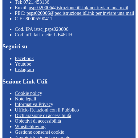
Tel:
0721.453136
Email:
psps020006@istruzione.it
Link per inviare una mail
PEC:
psps020006@pec.istruzione.it
Link per inviare una mail
C.F.: 80005590411
Cod. IPA istsc_psps020006
Cod. uff. fatt. elettr. UF46UH
Seguici su
Facebook
Youtube
Instagram
Sezione Link Utili
Cookie policy
Note legali
Informativa Privacy
Ufficio Relazioni con il Pubblico
Dichiarazione di accessibilità
Obiettivi di accessibilità
Whistleblowing
Gestione consensi cookie
Amministrazione trasparente