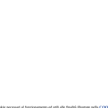
kie necessari al funzionamento ed utili alle finalità illustrate nella
COO