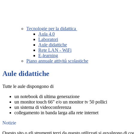
Tecnologie per la didattica
Aula 4.0
Laboratori
Aule didattiche
Rete LAN - WiFi
E-learning
Piano annuale attività scolastiche
Aule didattiche
Tutte le aule dispongono di
un notebook di ultima generazione
un monitor touch 66" e/o un monitor tv 50 pollici
un sistema di videoconferenza
collegamento in banda larga alla rete internet
Notizie
Questo sito o gli strumenti terzi da questo utilizzati si avvalgono di coo