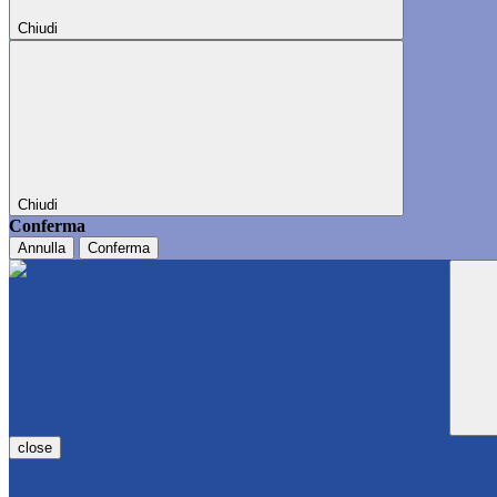
Chiudi
Chiudi
Conferma
Annulla
Conferma
close